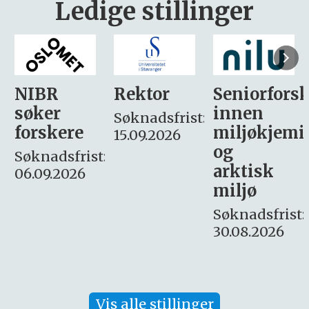
Ledige stillinger
Rektor
Seniorforsker
Forskning.
innen
søker
Søknadsfrist:
miljøkjemi
nyhetsjour
15.09.2026
og
– fast
:
arktisk
Søknadsfrist:
miljø
16. august.
Søknadsfrist:
30.08.2026
Vis alle stillinger