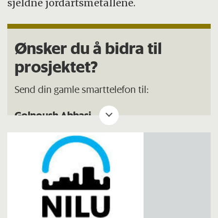
sjeldne jordartsmetallene.
Ønsker du å bidra til
prosjektet?
Send din gamle smarttelefon til:
Golnoush Abbasi
NILU – Norsk institutt for luftforskning,
Framsenteret
Hjalmar Johansens gate 14
9007 Tromsø
Lurer du på noe kan du ta kontakt med