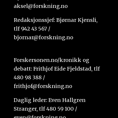
aksel@forskning.no
Redaksjonssjef: Bjørnar Kjensli,
tlf 942 43 567 /
bjornar@forskning.no
Forskersonen.no/kronikk og
debatt: Frithjof Eide Fjeldstad, tlf
480 98 388 /
frithjof@forskning.no
Daglig leder: Even Hallgren
Stranger, tlf 480 59 100 /
even@forskning.no