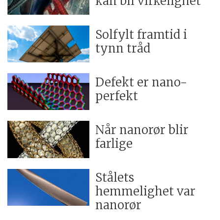
kan bli virkelighet
Solfylt framtid i
tynn tråd
Defekt er nano-
perfekt
Når nanorør blir
farlige
Stålets
hemmelighet var
nanorør