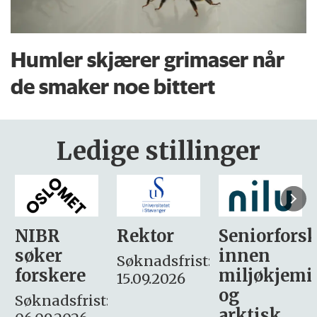
Humler skjærer grimaser når
de smaker noe bittert
Ledige stillinger
Rektor
Seniorforsker
Forskning.
innen
søker
Søknadsfrist:
miljøkjemi
nyhetsjour
15.09.2026
og
– fast
:
arktisk