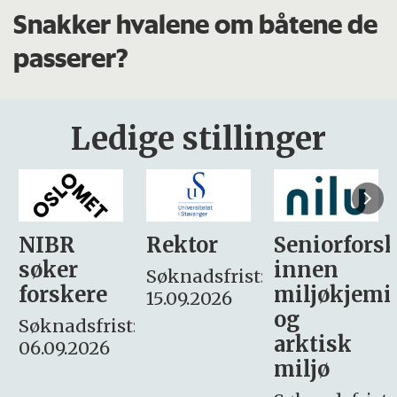
Snakker hvalene om båtene de
passerer?
Ledige stillinger
Rektor
Seniorforsker
Forskning.
innen
søker
Søknadsfrist:
miljøkjemi
nyhetsjour
15.09.2026
og
– fast
:
arktisk
Søknadsfrist:
miljø
16. august.