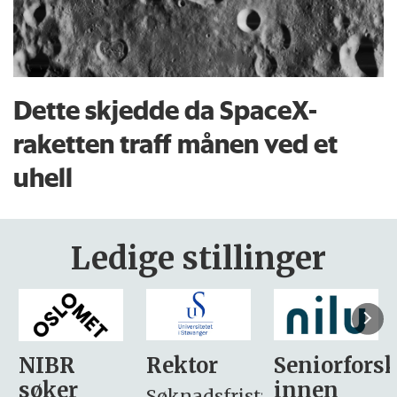
Dette skjedde da SpaceX-
raketten traff månen ved et
uhell
Ledige stillinger
Rektor
Seniorforsker
Forskning.
innen
søker
Søknadsfrist: