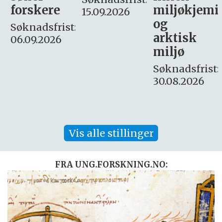
miljøkjemi
nyhetsjour
15.09.2026
og
– fast
:
arktisk
Søknadsfrist:
miljø
16. august.
Søknadsfrist:
30.08.2026
Vis alle stillinger
FRA UNG.FORSKNING.NO: