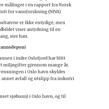
ye målinger i en rapport fra Norsk
itutt for vannforskning (NIVA)
sultatene er ikke entydige, men
dbildet viser antydning til en
ang, sier han.
vannsdeponi
nnen i indre Oslofjord har blitt
ørt miljøgifter gjennom mange år.
rensningen i Oslo havn skyldes
 annet avfall og utslipp fra industri
set sjøbunn) i Oslo havn, og til