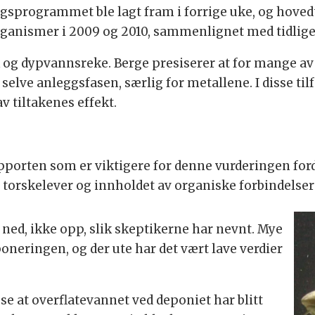
gsprogrammet ble lagt fram i forrige uke, og hoved
rganismer i 2009 og 2010, sammenlignet med tidliger
isk og dypvannsreke. Berge presiserer at for mange 
elve anleggsfasen, særlig for metallene. I disse til
 tiltakenes effekt.
apporten som er viktigere for denne vurderingen for
 torskelever og innholdet av organiske forbindelser i
 ned, ikke opp, slik skeptikerne har nevnt. Mye
oneringen, og der ute har det vært lave verdier
 se at overflatevannet ved deponiet har blitt