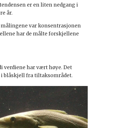
tendensen er en liten nedgang i
e år.
av målingene var konsentrasjonen
fellene har de målte forskjellene
di verdiene har vært høye. Det
 blåskjell fra tiltaksområdet.