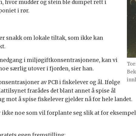
, hvor mudder og stein ble dumpet rett i
oniet i rør.
er snakk om lokale tiltak, som ikke kan
kt.
n nedgang i miljøgiftkonsentrasjonene, kan vi
Tor
noe særlig utover i fjorden, sier han.
Bek
inn
nsentrasjoner av PCB i fiskelever og ål. Ifølge
ttilsynet frarådes det blant annet å spise ål
g mot å spise fiskelever gjelder nå for hele landet.
r ikke noe som vil forplante seg slik at for eksempe
toratets egen fremstilling: