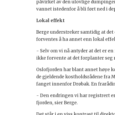
påvirket av den ulovlige dumpingen
vannet istedenfor å bli ført ned i dep
Lokal effekt
Berge understreker samtidig at det 
forventes å ha annet enn lokal effe
- Selv om vi nå antyder at det er e
ikke forvente at det forplanter seg 
Oslofjorden har blant annet høye ko
de gjeldende kostholdsrådene fra Ma
fanget innenfor Drøbak. En frarådin
- Den endringen vi har registrert e
fjorden, sier Berge.
Det står i en viss kontrast til direk