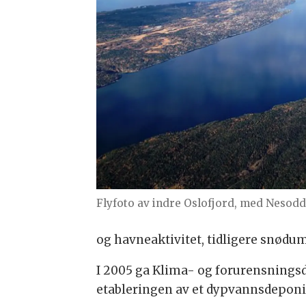
Flyfoto av indre Oslofjord, med Nesod
og havneaktivitet, tidligere snødum
I 2005 ga Klima- og forurensningsdir
etableringen av et dypvannsdepon