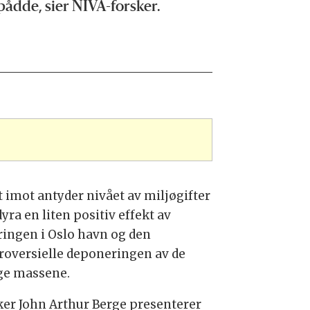
ådde, sier NIVA-forsker.
t imot antyder nivået av miljøgifter
dyra en liten positiv effekt av
ingen i Oslo havn og den
roversielle deponeringen av de
ige massene.
ker John Arthur Berge presenterer