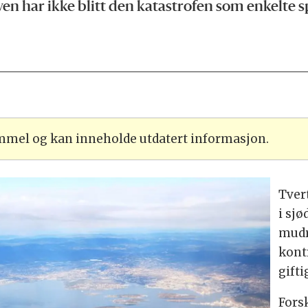
 har ikke blitt den katastrofen som enkelte sp
ammel og kan inneholde utdatert informasjon.
Tver
i sjø
mudr
kont
gift
Fors