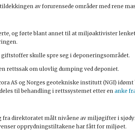
 tildekkingen av forurensede områder med rene mas
e, og førte blant annet til at miljøaktivister lenke
ringen.
 giftstoffer skulle spre seg i deponeringsområdet.
en rettssak om ulovlig dumping ved deponiet.
ecora AS og Norges geotekniske institutt (NGI) idømt
eles til behandling i rettssystemet etter en
anke fr
fra direktoratet målt nivåene av miljøgifter i sjød
enser opprydningstiltakene har fått for miljøet.