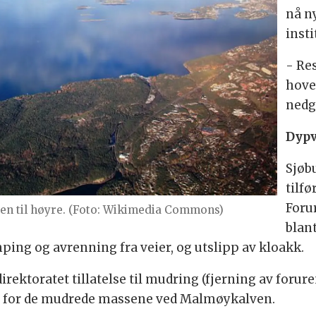
nå n
inst
- Re
hove
nedg
Dyp
Sjøbu
tilf
Foru
den til høyre. (Foto: Wikimedia Commons)
blant
ping og avrenning fra veier, og utslipp av kloakk.
ektoratet tillatelse til mudring (fjerning av foruren
i for de mudrede massene ved Malmøykalven.