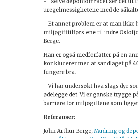
- I selve deponiområdet ser det ut til
uregelmessighetene med de såkalte
- Et annet problem er at man ikke h
miljøgifttilførslene til indre Oslofjo
Berge.
Han er også medforfatter på en ann
konkluderer med at sandlaget på 40
fungere bra.
- Vi har undersøkt hva slags dyr s
ødelegge det. Vi er ganske trygge p
barriere for miljøgiftene som ligger
Referanser:
John Arthur Berge;
Mudring og depo