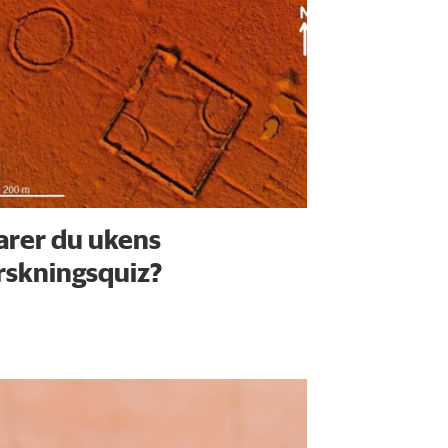
arer du ukens
rskningsquiz?