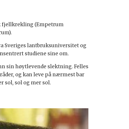
e; fjellkrekling (Empetrum
rum).
ra Sveriges lantbruksuniversitet og
nsentrert studiene sine om.
nn sin høytlevende slektning. Felles
mråder, og kan leve på nærmest bar
r sol, sol og mer sol.