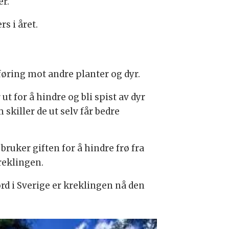
ær.
s i året.
føring mot andre planter og dyr.
ut for å hindre og bli spist av dyr
skiller de ut selv får bedre
bruker giften for å hindre frø fra
kreklingen.
rd i Sverige er kreklingen nå den