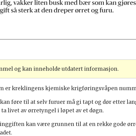
rlig, vakker liten busk med bær som kan gjøres t
gift så sterk at den dreper ørret og furu.
ammel og kan inneholde utdatert informasjon.
 som er kreklingens kjemiske krigføringsvåpen numm
kan føre til at selv furuer må gi tapt og dør etter la
å ta livet av ørretyngel i løpet av et døgn.
inggiften kan være grunnen til at en rekke gode ørr
adet.