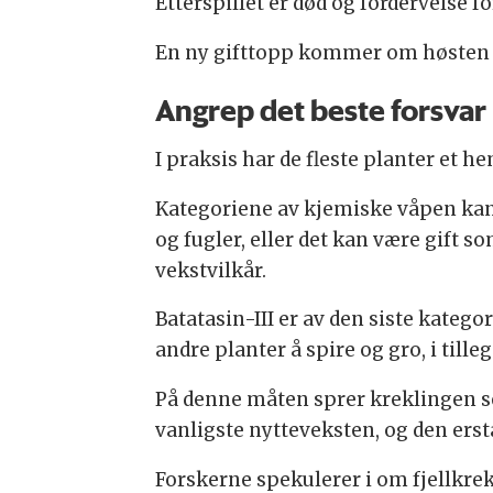
Etterspillet er død og fordervelse f
En ny gifttopp kommer om høsten nå
Angrep det beste forsvar
I praksis har de fleste planter et 
Kategoriene av kjemiske våpen kan væ
og fugler, eller det kan være gift s
vekstvilkår.
Batatasin-III er av den siste katego
andre planter å spire og gro, i till
På denne måten sprer kreklingen se
vanligste nytteveksten, og den erst
Forskerne spekulerer i om fjellkrek