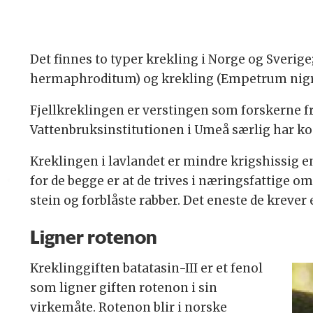
Det finnes to typer krekling i Norge og Sverig
hermaphroditum) og krekling (Empetrum nig
Fjellkreklingen er verstingen som forskerne f
Vattenbruksinstitutionen i Umeå særlig har ko
Kreklingen i lavlandet er mindre krigshissig e
for de begge er at de trives i næringsfattige o
stein og forblåste rabber. Det eneste de krever e
Ligner rotenon
Kreklinggiften batatasin-III er et fenol
som ligner giften rotenon i sin
virkemåte. Rotenon blir i norske