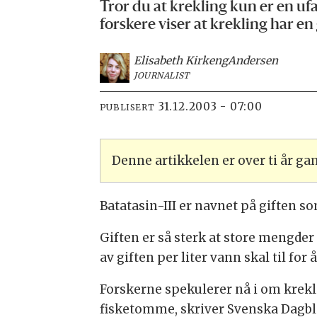
Tror du at krekling kun er en ufa
forskere viser at krekling har en 
Elisabeth Kirkeng
Andersen
JOURNALIST
31.12.2003 - 07:00
PUBLISERT
Denne artikkelen er over ti år g
Batatasin-III er navnet på giften
Giften er så sterk at store mengder 
av giften per liter vann skal til for 
Forskerne spekulerer nå i om krekl
fisketomme, skriver Svenska Dagbl