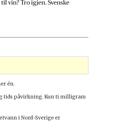
il vin? Tro igjen. Svenske
er én.
ng tids påvirkning. Kun ti milligram
etvann i Nord-Sverige er