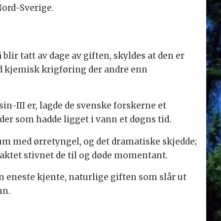
 Nord-Sverige.
lir tatt av dage av giften, skyldes at den er
ed kjemisk krigføring der andre enn
in-III er, lagde de svenske forskerne et
der som hadde ligget i vann et døgns tid.
rium med ørretyngel, og det dramatiske skjedde;
aktet stivnet de til og døde momentant.
n eneste kjente, naturlige giften som slår ut
nn.