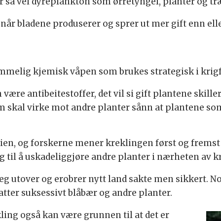
or så vel dyreplankton som ørretyngel, planter og tr
r bladene produserer og sprer ut mer gift enn eller
hemmelig kjemisk våpen som brukes strategisk i krig
re antibeitestoffer, det vil si gift plantene skiller 
om skal virke mot andre planter sånn at plantene som 
rien, og forskerne mener kreklingen først og fremst 
egg til å uskadeliggjøre andre planter i nærheten av 
g utover og erobrer nytt land sakte men sikkert. No
atter suksessivt blåbær og andre planter.
ling også kan være grunnen til at det er