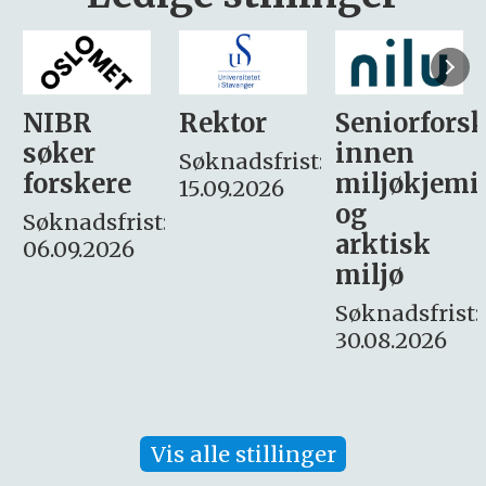
Rektor
Seniorforsker
Forskning.
innen
søker
Søknadsfrist:
miljøkjemi
nyhetsjour
15.09.2026
og
– fast
:
arktisk
Søknadsfrist:
miljø
16. august.
Søknadsfrist:
30.08.2026
Vis alle stillinger