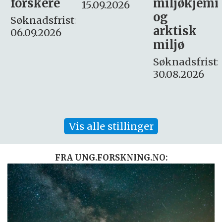
miljøkjemi
nyhetsjour
15.09.2026
og
– fast
:
arktisk
Søknadsfrist:
miljø
16. august.
Søknadsfrist:
30.08.2026
Vis alle stillinger
FRA UNG.FORSKNING.NO: