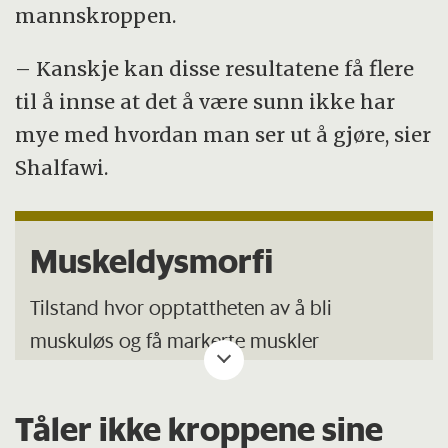
mannskroppen.
– Kanskje kan disse resultatene få flere
til å innse at det å være sunn ikke har
mye med hvordan man ser ut å gjøre, sier
Shalfawi.
Muskeldysmorfi
Tilstand hvor opptattheten av å bli
muskuløs og få markerte muskler
overskygger alt annet i hverdagen.
Tåler ikke kroppene sine
Ifølge amerikanske studier er det en tendens