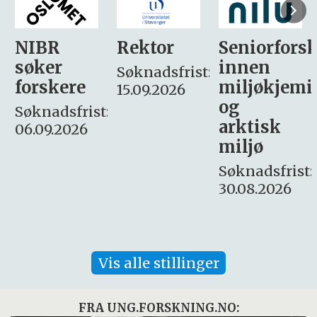
Rektor
Seniorforsker
Forskning.
innen
søker
Søknadsfrist:
miljøkjemi
nyhetsjour
15.09.2026
og
– fast
:
arktisk
Søknadsfrist:
miljø
16. august.
Søknadsfrist:
30.08.2026
Vis alle stillinger
FRA UNG.FORSKNING.NO: