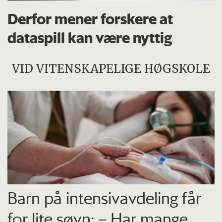
Derfor mener forskere at
dataspill kan være nyttig
VID VITENSKAPELIGE HØGSKOLE
Barn på intensiv­avdeling får
for lite søvn: – Har mange