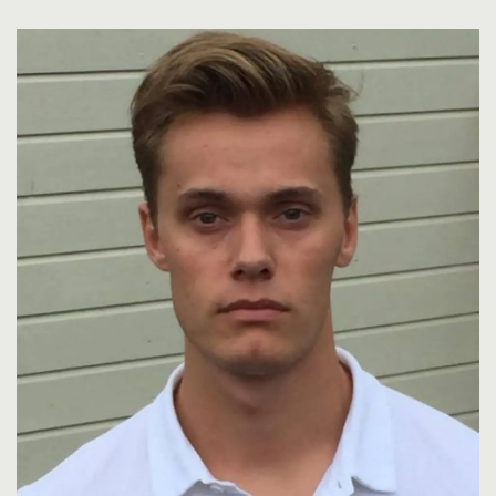
til økt kroppsfokus blant gutter de siste 20–
30 årene.
Per i dag er det ikke en formelt akseptert
diagnose.
(Kilde: Dagens Medisin)