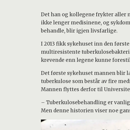
Det han og kollegene frykter aller 
ikke lenger medisinene, og sykdom
behandle, blir igjen livsfarlige.
I 2013 fikk sykehuset inn den førs
multiresistente tuberkulosebakterie
krevende enn legene kunne forestil
Det første sykehuset mannen blir l
tuberkulose som består av fire me
Mannen flyttes derfor til Universit
– Tuberkulosebehandling er vanligv
Men denne historien viser noe gansk