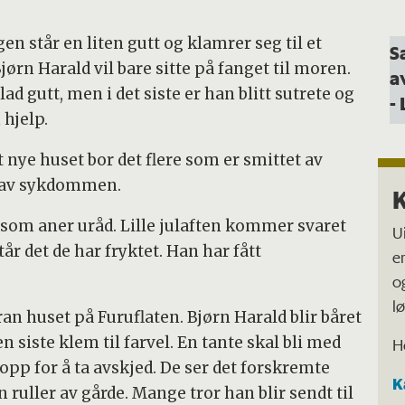
n står en liten gutt og klamrer seg til et
S
jørn Harald vil bare sitte på fanget til moren.
a
ad gutt, men i det siste er han blitt sutrete og
-
 hjelp.
t nye huset bor det flere som er smittet av
e av sykdommen.
K
, som aner uråd. Lille julaften kommer svaret
U
år det de har fryktet. Han har fått
e
o
l
ran huset på Furuflaten. Bjørn Harald blir båret
 siste klem til farvel. En tante skal bli med
H
pp for å ta avskjed. De ser det forskremte
K
n ruller av gårde. Mange tror han blir sendt til