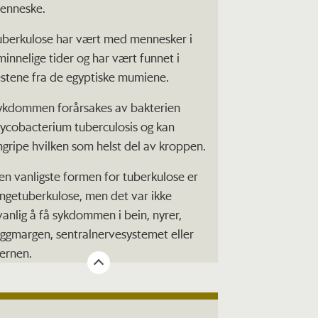
enneske.
uberkulose har vært med mennesker i
minnelige tider og har vært funnet i
estene fra de egyptiske mumiene.
ykdommen forårsakes av bakterien
ycobacterium tuberculosis og kan
ngripe hvilken som helst del av kroppen.
en vanligste formen for tuberkulose er
ungetuberkulose, men det var ikke
vanlig å få sykdommen i bein, nyrer,
yggmargen, sentralnervesystemet eller
jernen.