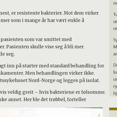
m
mest, er resistente bakterier. Mot dem virker
T
mer som i mange år har vært enkle å
u
r
te pasienten som var smittet med
S
M
r. Pasienten skulle vise seg å bli mer
a
le seg.
D
agt inn på starter med standard behandling for
l
dikamenter. Men behandlingen virker ikke.
u
etssykehuset Nord-Norge og legges på isolat.
r
is veldig greit – hvis bakteriene er følsomme.
h
e annet. Her ble det trøbbel, forteller