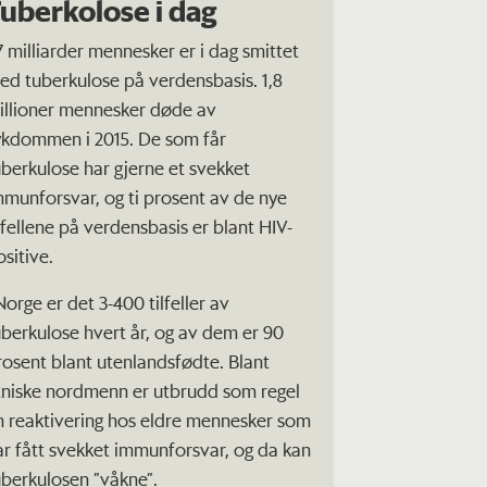
uberkolose i dag
,7 milliarder mennesker er i dag smittet
ed tuberkulose på verdensbasis. 1,8
illioner mennesker døde av
ykdommen i 2015. De som får
uberkulose har gjerne et svekket
mmunforsvar, og ti prosent av de nye
ilfellene på verdensbasis er blant HIV-
ositive.
Norge er det 3-400 tilfeller av
uberkulose hvert år, og av dem er 90
rosent blant utenlandsfødte. Blant
tniske nordmenn er utbrudd som regel
n reaktivering hos eldre mennesker som
ar fått svekket immunforsvar, og da kan
uberkulosen ”våkne”.