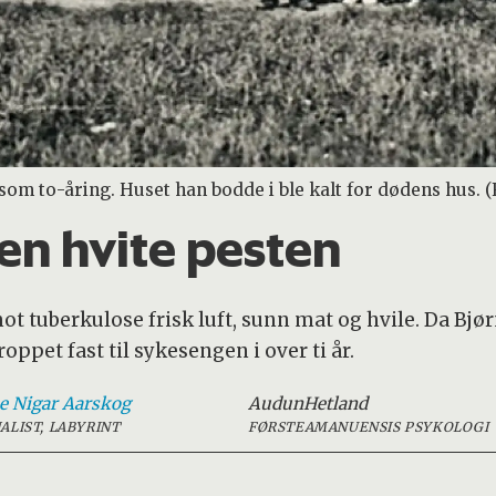
om to-åring. Huset han bodde i ble kalt for dødens hus. (F
n hvite pesten
ot tuberkulose frisk luft, sunn mat og hvile. Da Bjør
ppet fast til sykesengen i over ti år.
e
Nigar Aarskog
Audun
Hetland
ALIST, LABYRINT
FØRSTEAMANUENSIS PSYKOLOGI