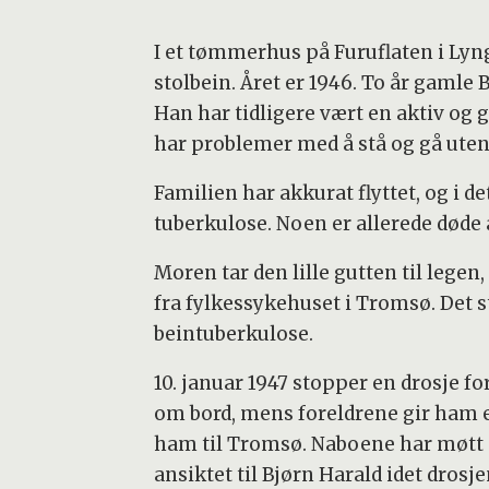
I et tømmerhus på Furuflaten i Lynge
stolbein. Året er 1946. To år gamle B
Han har tidligere vært en aktiv og gl
har problemer med å stå og gå uten
Familien har akkurat flyttet, og i de
tuberkulose. Noen er allerede død
Moren tar den lille gutten til legen
fra fylkessykehuset i Tromsø. Det st
beintuberkulose.
10. januar 1947 stopper en drosje fo
om bord, mens foreldrene gir ham en
ham til Tromsø. Naboene har møtt o
ansiktet til Bjørn Harald idet drosje