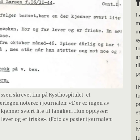
T
1
m
m
s
t
i
t
p
I 
sen skrevet inn på Kysthospitalet, et
t
erlegen noterer i journalen: «Der er ingen av
p
kjenner svært lite til familien. Hun opplyser:
e
lever og er friske». (Foto av pasientjournalen:
e
h
t