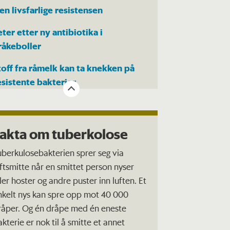
en livsfarlige resistensen
eter etter ny antibiotika i
råkeboller
toff fra råmelk kan ta knekken på
esistente bakterier
akta om tuberkolose
uberkulosebakterien sprer seg via
uftsmitte når en smittet person nyser
ller hoster og andre puster inn luften. Et
nkelt nys kan spre opp mot 40 000
råper. Og én dråpe med én eneste
akterie er nok til å smitte et annet