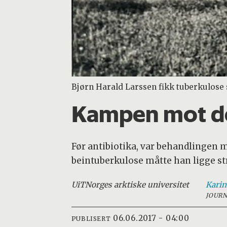
Bjørn Harald Larssen fikk tuberkulose s
Kampen mot de
Før antibiotika, var behandlingen m
beintuberkulose måtte han ligge stro
UiT
Norges arktiske universitet
Karin
JOURN
06.06.2017 - 04:00
PUBLISERT