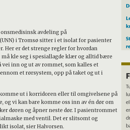
D
L
k
jonsmedisinsk avdeling på
S
NN) i Tromsø sitter i et isolat for pasienter
r
Her er det strenge regler for hvordan
må kle seg i spesiallagde klær og alltid bære
vei inn og ut av rommet, som kalles et
jennom et rørsystem, opp på taket og ut i
F
T
 komme ut i korridoren eller til omgivelsene på
l
e
ne, og vi kan bare komme oss inn av én dør om
e
ukker døren og åpner neste dør. I pasientrommet
d
ialmaske med ventil. Det er slitsomt og
b
likt isolat, sier Halvorsen.