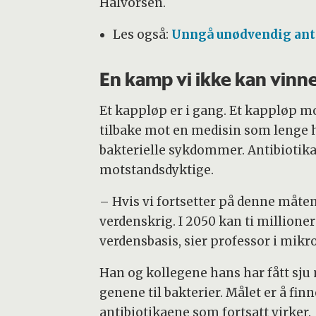
Halvorsen.
Les også:
Unngå unødvendig anti
En kamp vi ikke kan vinn
Et kappløp er i gang. Et kappløp m
tilbake mot en medisin som lenge h
bakterielle sykdommer. Antibiotika.
motstandsdyktige.
– Hvis vi fortsetter på denne måten, 
verdenskrig. I 2050 kan ti millione
verdensbasis, sier professor i mikro
Han og kollegene hans har fått sju 
genene til bakterier. Målet er å fin
antibiotikaene som fortsatt virker.