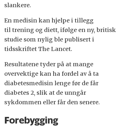
slankere.
behandling. Prisen på Saxenda er ikke klar i
Norge ennå.
En medisin kan hjelpe i tillegg
til trening og diett, ifølge en ny, britisk
Kilde: Steinar Madsen, Statens
studie som nylig ble publisert i
Legemiddelverk
tidsskriftet The Lancet.
Resultatene tyder på at mange
overvektige kan ha fordel av å ta
diabetesmedisin lenge før de får
diabetes 2, slik at de unngår
sykdommen eller får den senere.
Forebygging