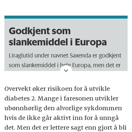
Godkjent som
slankemiddel i Europa
Liraglutid under navnet Saxenda er godkjent
som slankemiddel i hele Europa, men det er
foreløpig ikke blitt tatt i bruk i Norge. Det
har heller ikke refusjon slik at det kan fås på
Overvekt øker risikoen for å utvikle
blå resept i Norge. Det er temmelig kostbart.
diabetes 2. Mange i faresonen utvikler
ubønnhørlig den alvorlige sykdommen
Søsterpreparatet som heter Victoza og
hvis de ikke går aktivt inn for å unngå
brukes til behandling av diabetes, også i
det. Men det er lettere sagt enn gjort å bli
Norge. Det koster over 13 000 for ett års