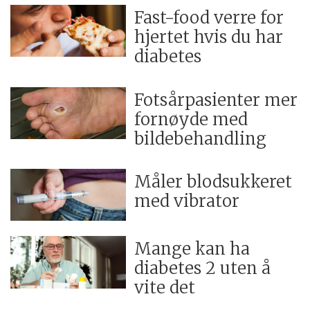
Fast-food verre for
hjertet hvis du har
diabetes
Fotsårpasienter mer
fornøyde med
bildebehandling
Måler blodsukkeret
med vibrator
Mange kan ha
diabetes 2 uten å
vite det