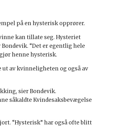
empel på en hysterisk opprører.
inne kan tillate seg. Hysteriet
r Bondevik. “Det er egentlig hele
 gjør henne hysterisk.
e ut av kvinneligheten og også av
kking, sier Bondevik.
nne såkaldte Kvindesaksbevægelse
rt. “Hysterisk” har også ofte blitt