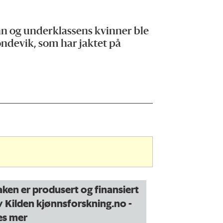
enn og underklassens kvinner ble
ondevik, som har jaktet på
aken er produsert og finansiert
v Kilden kjønnsforskning.no
-
es mer