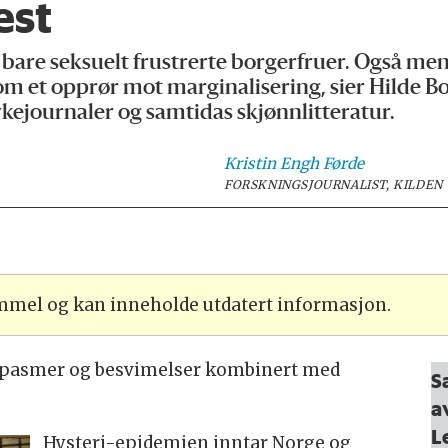
est
e bare seksuelt frustrerte borgerfruer. Også m
om et opprør mot marginalisering, sier Hilde B
ykejournaler og samtidas skjønnlitteratur.
Kristin Engh
Førde
FORSKNINGSJOURNALIST, KILDEN
ammel og kan inneholde utdatert informasjon.
 spasmer og besvimelser kombinert med
S
a
L
Hysteri-epidemien inntar Norge og