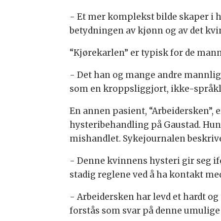
- Et mer komplekst bilde skaper i h
betydningen av kjønn og av det kvin
“Kjørekarlen” er typisk for de mannl
- Det han og mange andre mannlige 
som en kroppsliggjort, ikke-språk
En annen pasient, “Arbeidersken”, er
hysteribehandling på Gaustad. Hun 
mishandlet. Sykejournalen beskriver
- Denne kvinnens hysteri gir seg if
stadig reglene ved å ha kontakt m
- Arbeidersken har levd et hardt og
forstås som svar på denne umulige