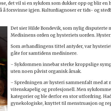
nose, det vil si en sykdom som dukker opp og blir e
så å forsvinne igjen. Kulturdiagnoser er tids- og ste
Det sier Hilde Bondevik, som nylig disputert
Medisinens orden og hysteriets uorden. Hysteri
Som avhandlingens tittel antyder, var hysteri
gåte for samtidens medisinere.
- Sykdommen innebar sterke kroppslige symp
uten noen påvist organisk årsak.
- Spredningen av hysteri sammenfalt med at m
vitenskapelig og profesjonell. Men sykdommen
kategorier og ble derfor en stor utfordring. Ha
gynekologiske, knyttet til menstruasjon og r