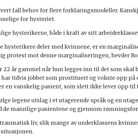
vert fall behov for flere forklaringsmodeller. Kans
nelige for hysteriet.
ige hysterikerne, både i kraft av sitt arbeiderklassey
hysterikere deler med kvinnene, er en marginaliser
lig protest mot denne marginaliseringen, hevder Bo
 22 år gammel når hun legges inn til det som skal bl
har tidvis jobbet som prostituert og vokste opp på 
 en vanskelig pasient, som slett ikke lever opp til 
ølge legene utslag i et utagerende språk og en utag
ed de mannlige pasientene og gjennom rømningsfors
 traumatisk liv, slik mange av underklassens kvinner 
 situasjonen.