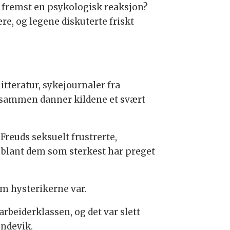
og fremst en psykologisk reaksjon?
e, og legene diskuterte friskt
itteratur, sykejournaler fra
l sammen danner kildene et svært
 Freuds seksuelt frustrerte,
 blant dem som sterkest har preget
em hysterikerne var.
rbeiderklassen, og det var slett
ondevik.