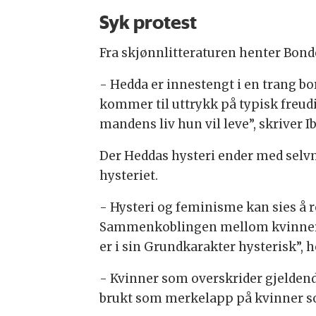
Syk protest
Fra skjønnlitteraturen henter Bond
- Hedda er innestengt i en trang bo
kommer til uttrykk på typisk freudia
mandens liv hun vil leve”, skriver I
Der Heddas hysteri ender med selvm
hysteriet.
- Hysteri og feminisme kan sies å r
Sammenkoblingen mellom kvinners 
er i sin Grundkarakter hysterisk”, 
- Kvinner som overskrider gjeldende 
brukt som merkelapp på kvinner so