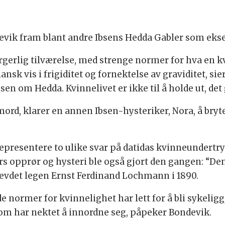
evik fram blant andre Ibsens Hedda Gabler som eks
rgerlig tilværelse, med strenge normer for hva en kv
nsk vis i frigiditet og fornektelse av graviditet, sie
bsen om Hedda. Kvinnelivet er ikke til å holde ut, det
ord, klarer en annen Ibsen-hysteriker, Nora, å bryt
epresentere to ulike svar på datidas kvinneundertry
opprør og hysteri ble også gjort den gangen: “De
hevdet legen Ernst Ferdinand Lochmann i 1890.
normer for kvinnelighet har lett for å bli sykeliggjo
m har nektet å innordne seg, påpeker Bondevik.