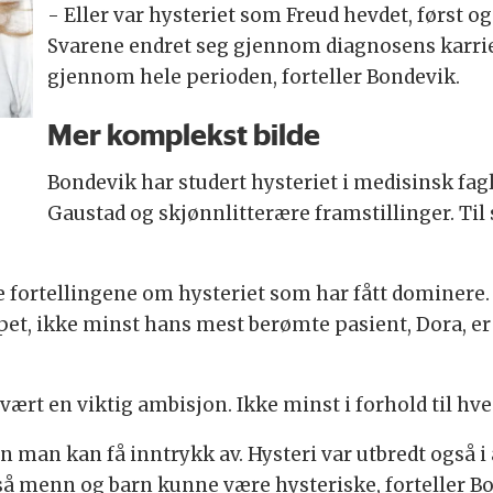
- Eller var hysteriet som Freud hevdet, først 
Svarene endret seg gjennom diagnosens karrier
gjennom hele perioden, forteller Bondevik.
Mer komplekst bilde
Bondevik har studert hysteriet i medisinsk fagl
Gaustad og skjønnlitterære framstillinger. Ti
nte fortellingene om hysteriet som har fått dominere.
pet, ikke minst hans mest berømte pasient, Dora, er
 vært en viktig ambisjon. Ikke minst i forhold til hv
man kan få inntrykk av. Hysteri var utbredt også i a
så menn og barn kunne være hysteriske, forteller B