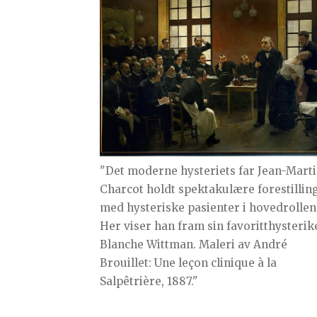
"Det moderne hysteriets far Jean-Mart
Charcot holdt spektakulære forestillin
med hysteriske pasienter i hovedrollen
Her viser han fram sin favoritthysterik
Blanche Wittman. Maleri av André
Brouillet: Une leçon clinique à la
Salpêtrière, 1887."