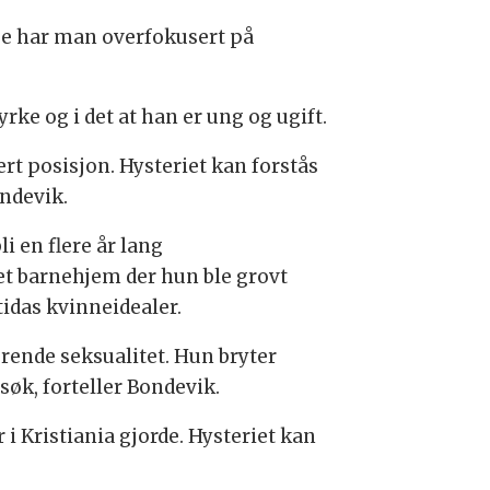
kje har man overfokusert på
rke og i det at han er ung og ugift.
t posisjon. Hysteriet kan forstås
ndevik.
i en flere år lang
et barnehjem der hun ble grovt
tidas kvinneidealer.
erende seksualitet. Hun bryter
øk, forteller Bondevik.
i Kristiania gjorde. Hysteriet kan