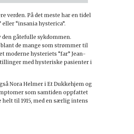
re verden. På det meste har en tidel
eller “insania hysterica”.
 av den gåtefulle sykdommen.
r blant de mange som strømmer til
det moderne hysteriets “far” Jean-
illinger med hysteriske pasienter i
Også Nora Helmer i Et Dukkehjem og
 symptomer som samtiden oppfattet
helt til 1915, med en særlig intens