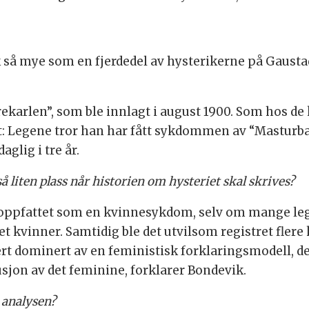
 så mye som en fjerdedel av hysterikerne på Gaustad
ekarlen”, som ble innlagt i august 1900. Som hos de
vet: Legene tror han har fått sykdommen av “Masturba
aglig i tre år.
 liten plass når historien om hysteriet skal skrives?
e oppfattet som en kvinnesykdom, selv om mange lege
et kvinner. Samtidig ble det utvilsom registret fle
rt dominert av en feministisk forklaringsmodell, de
sjon av det feminine, forklarer Bondevik.
 analysen?