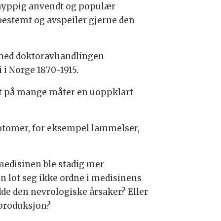
n hyppig anvendt og populær
dbestemt og avspeiler gjerne den
e med doktoravhandlingen
 i Norge 1870-1915.
et på mange måter en uoppklart
tomer, for eksempel lammelser,
edisinen ble stadig mer
 lot seg ikke ordne i medisinens
dde den nevrologiske årsaker? Eller
eproduksjon?