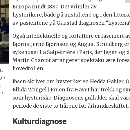
Europa rundt 1880. Det vrimler av
hysterikere, både på anstaltene og i den litteræ
av pasientene på Gaustad diagnosen “hysteria” 
Også intellektuelle og forfattere er fascinert
Bjørnstjerne Bjørnson og August Strindberg e
sykehuset La Salpêtriére i Paris, der legen og 
Martin Charcot arrangerer spektakulære forest
hovedrollen.
in
ger
Ibsen skriver om hysterikeren Hedda Gabler. 
.
Ellida Wangel i Fruen fra Havet har trekk og
er
som hysteriske. Diagnosens gullalder skal vare 
periode de siste to tiårene før århundreskiftet.
Kulturdiagnose