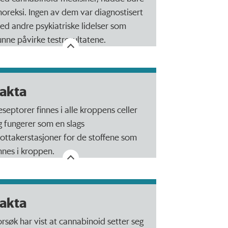
noreksi. Ingen av dem var diagnostisert
ed andre psykiatriske lidelser som
unne påvirke testresultatene.
akta
eseptorer finnes i alle kroppens celler
g fungerer som en slags
ottakerstasjoner for de stoffene som
innes i kroppen.
akta
orsøk har vist at cannabinoid setter seg