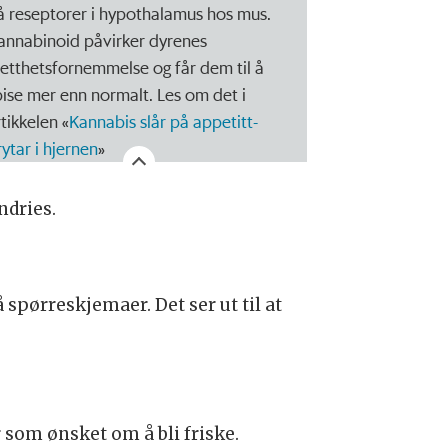
å reseptorer i hypothalamus hos mus.
annabinoid påvirker dyrenes
etthetsfornemmelse og får dem til å
pise mer enn normalt. Les om det i
tikkelen «
Kannabis slår på appetitt-
rytar i hjernen
»
ndries.
spørreskjemaer. Det ser ut til at
som ønsket om å bli friske.