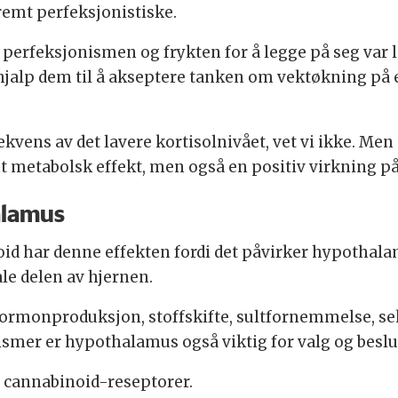
remt perfeksjonistiske.
perfeksjonismen og frykten for å legge på seg var l
ne hjalp dem til å akseptere tanken om vektøkning på
vens av det lavere kortisolnivået, vet vi ikke. Men 
t metabolsk effekt, men også en positiv virkning på
alamus
noid har denne effekten fordi det påvirker hypothal
ale delen av hjernen.
rmonproduksjon, stoffskifte, sultfornemmelse, seksu
smer er hypothalamus også viktig for valg og beslu
 cannabinoid-reseptorer.