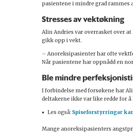
pasientene i mindre grad rammes a
Stresses av vektøkning
Alin Andries var overrasket over a
gikk opp i vekt.
– Anoreksipasienter har ofte vektfob
Når pasientene har oppnådd en norma
Ble mindre perfeksjonist
I forbindelse med forsøkene har Ali
deltakerne ikke var like redde for å
Les også:
Spiseforstyrringar ka
Mange anoreksipasienters angstpreg