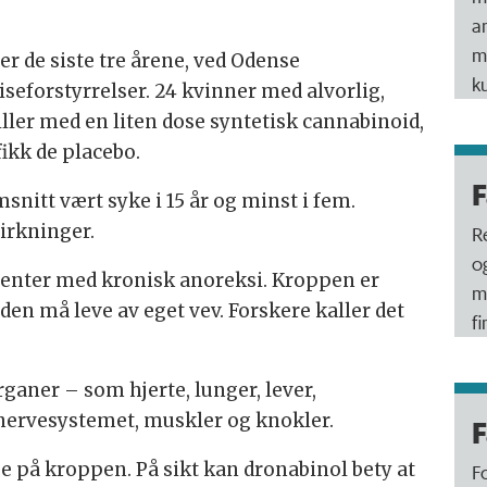
a
m
r de siste tre årene, ved Odense
k
iseforstyrrelser. 24 kvinner med alvorlig,
ller med en liten dose syntetisk cannabinoid,
ikk de placebo.
F
nitt vært syke i 15 år og minst i fem.
irkninger.
R
o
sienter med kronisk anoreksi. Kroppen er
m
den må leve av eget vev. Forskere kaller det
f
rganer – som hjerte, lunger, lever,
nervesystemet, muskler og knokler.
F
je på kroppen. På sikt kan dronabinol bety at
F