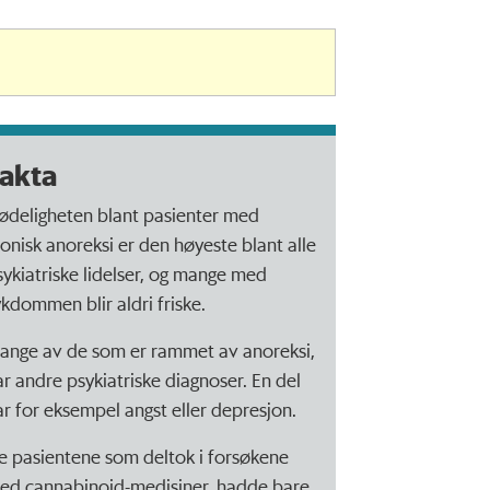
akta
ødeligheten blant pasienter med
ronisk anoreksi er den høyeste blant alle
sykiatriske lidelser, og mange med
ykdommen blir aldri friske.
ange av de som er rammet av anoreksi,
ar andre psykiatriske diagnoser. En del
ar for eksempel angst eller depresjon.
e pasientene som deltok i forsøkene
ed cannabinoid-medisiner, hadde bare