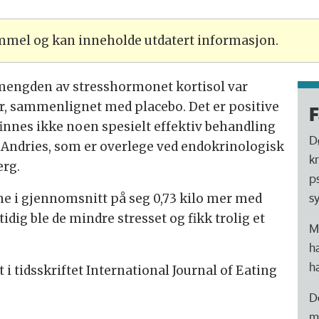
ammel og kan inneholde utdatert informasjon.
g mengden av stresshormonet kortisol var
er, sammenlignet med placebo. Det er positive
F
 finnes ikke noen spesielt effektiv behandling
D
n Andries, som er overlege ved endokrinologisk
k
erg.
p
s
tene i gjennomsnitt på seg 0,73 kilo mer med
ig ble de mindre stresset og fikk trolig et
M
h
h
 i tidsskriftet International Journal of Eating
D
m