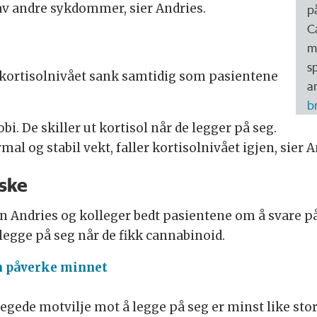
v andre sykdommer, sier Andries.
p
C
m
s
t kortisolnivået sank samtidig som pasientene
ar
b
i. De skiller ut kortisol når de legger på seg.
l og stabil vekt, faller kortisolnivået igjen, sier A
iske
n Andries og kolleger bedt pasientene om å svare på 
 legge på seg når de fikk cannabinoid.
n påverke minnet
ede motvilje mot å legge på seg er minst like stor 