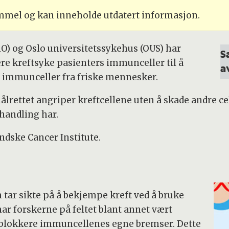
ammel og kan inneholde utdatert informasjon.
UiO) og Oslo universitetssykehus (OUS) har
S
e kreftsyke pasienters immunceller til å
a
immunceller fra friske mennesker.
rettet angriper kreftcellene uten å skade andre cel
handling har.
ndske Cancer Institute.
ar sikte på å bekjempe kreft ved å bruke
ar forskerne på feltet blant annet vært
 å blokkere immuncellenes egne bremser. Dette