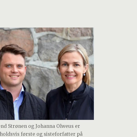
end Strønen og Johanna Olweus er
holdsvis første og sisteforfatter på