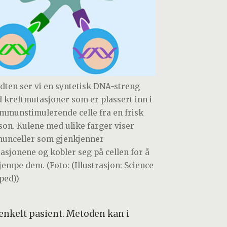
idten ser vi en syntetisk DNA-streng
 kreftmutasjoner som er plassert inn i
immunstimulerende celle fra en frisk
son. Kulene med ulike farger viser
unceller som gjenkjenner
asjonene og kobler seg på cellen for å
jempe dem. (Foto: (Illustrasjon: Science
ped))
 enkelt pasient. Metoden kan i