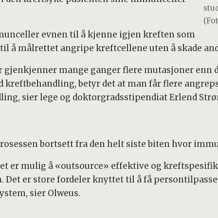
stud
(Fot
unceller evnen til å kjenne igjen kreften som
til å målrettet angripe kreftcellene uten å skade and
er gjenkjenner mange ganger flere mutasjoner enn d
d kreftbehandling, betyr det at man får flere angre
ling, sier lege og doktorgradsstipendiat Erlend Strø
prosessen bortsett fra den helt siste biten hvor immu
 det er mulig å «outsource» effektive og kreftspesif
 Det er store fordeler knyttet til å få persontilpas
stem, sier Olweus.