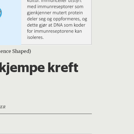
cience Shaped)
kjempe kreft
ER