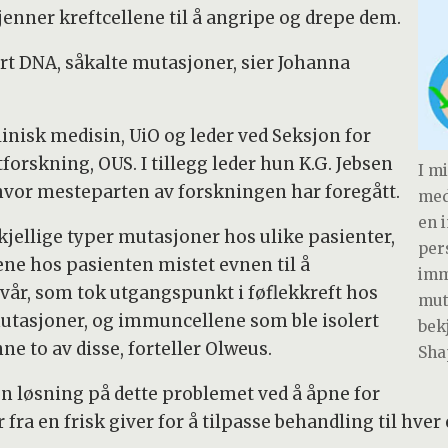
nner kreftcellene til å angripe og drepe dem.
årt DNA, såkalte mutasjoner, sier Johanna
linisk medisin, UiO og leder ved Seksjon for
forskning, OUS. I tillegg leder hun K.G. Jebsen
I m
hvor mesteparten av forskningen har foregått.
med
en 
kjellige typer mutasjoner hos ulike pasienter,
per
ene hos pasienten mistet evnen til å
imm
vår, som tok utgangspunkt i føflekkreft hos
mut
 mutasjoner, og immuncellene som ble isolert
bek
e to av disse, forteller Olweus.
Sha
en løsning på dette problemet ved å åpne for
fra en frisk giver for å tilpasse behandling til hver