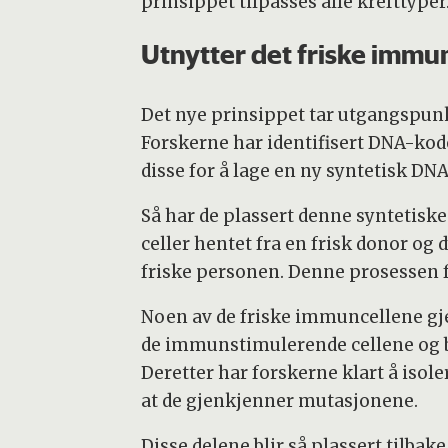
prinsippet tilpasses alle krefttyper
Utnytter det friske immu
Det nye prinsippet tar utgangspunk
Forskerne har identifisert DNA-kod
disse for å lage en ny syntetisk DN
Så har de plassert denne syntetis
celler hentet fra en frisk donor o
friske personen. Denne prosessen fo
Noen av de friske immuncellene gj
de immunstimulerende cellene og 
Deretter har forskerne klart å iso
at de gjenkjenner mutasjonene.
Disse delene blir så plassert tilba