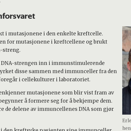
.
nforsvaret
t i mutasjonene i den enkelte kreftcelle.
en for mutasjonene i kreftcellene og brukt
A-streng.
ke DNA-strengen inn i immunstimulerende
g dyrket disse sammen med immunceller fra den
regår i cellekulturer i laboratoriet.
enkjenner mutasjonene som blir vist fram av
begynner å formere seg for å bekjempe dem.
lere de delene av immuncellenes DNA som gjør
Erl
hen
ke i den kreftsyke pasienten sine immunceller