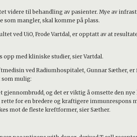
ittet videre til behandling av pasienter. Mye av inf
lene som mangler, skal komme på plass.
tet ved UiO, Frode Vartdal, er opptatt av at result
es opp med kliniske studier, sier Vartdal.
reftmedisin ved Radiumhospitalet, Gunnar Sæther, er
t som mulig:
et gjennombrudd, og det er viktig å omsette den nye
l rette for en bredere og kraftigere immunrespons 
kes mot de fleste kreftformer, sier Sæther.