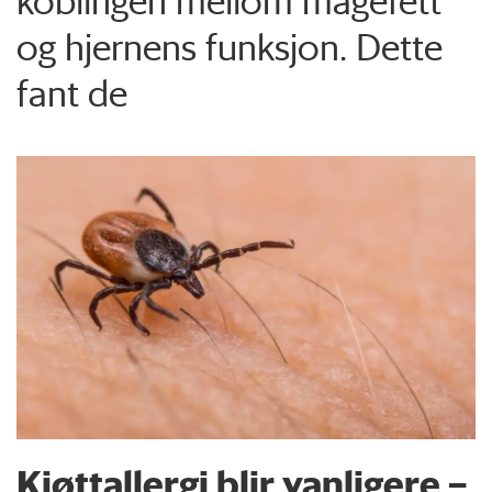
koblingen mellom magefett
og hjernens funksjon. Dette
fant de
Kjøttallergi blir vanligere –