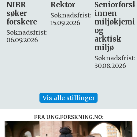
Rektor
Seniorforsker
Forskning.
innen
søker
Søknadsfrist:
miljøkjemi
nyhetsjour
15.09.2026
og
– fast
:
arktisk
Søknadsfrist:
miljø
16. august.
Søknadsfrist:
30.08.2026
Vis alle stillinger
FRA UNG.FORSKNING.NO: