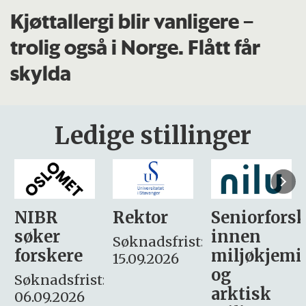
Kjøttallergi blir vanligere –
trolig også i Norge. Flått får
skylda
Ledige stillinger
Rektor
Seniorforsker
Forskning.
innen
søker
Søknadsfrist:
miljøkjemi
nyhetsjour
15.09.2026
og
– fast
:
arktisk
Søknadsfrist: