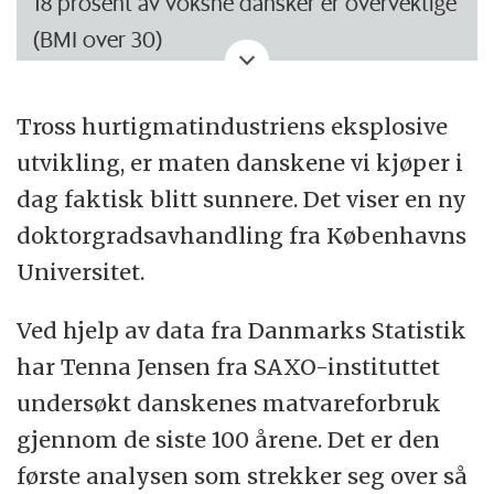
18 prosent av voksne dansker er overvektige
(kilde: Helsedepartementet)
(BMI over 30)
2–4 prosent av små barn, 4–6 prosent av
Tross hurtigmatindustriens eksplosive
store barn og 7–8 prosent av de unge
utvikling, er maten danskene vi kjøper i
voksne (18–20 år) er overvektige
dag faktisk blitt sunnere. Det viser en ny
Overvektige har 8–10 ganger så stor risiko
doktorgradsavhandling fra Københavns
for å utvikle diabetes
Universitet.
Fedme gir en 2–3 ganger høyere risiko for å
Ved hjelp av data fra Danmarks Statistik
få hjerte/kar-sykdommer
har Tenna Jensen fra SAXO-instituttet
undersøkt danskenes matvareforbruk
Om lag 3 prosent av de samlede
gjennom de siste 100 årene. Det er den
helseutgiftene brukes på fedme
første analysen som strekker seg over så