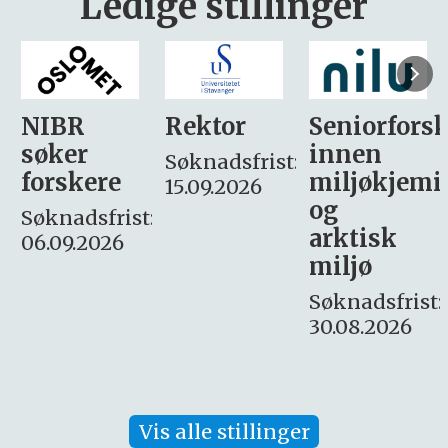
Ledige stillinger
Rektor
Seniorforsker
Forskning.
innen
søker
Søknadsfrist:
miljøkjemi
nyhetsjour
15.09.2026
og
– fast
:
arktisk
Søknadsfrist:
miljø
16. august.
Søknadsfrist:
30.08.2026
Vis alle stillinger