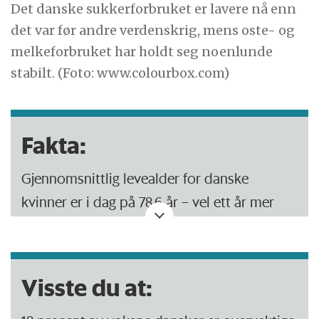
Det danske sukkerforbruket er lavere nå enn
det var før andre verdenskrig, mens oste- og
melkeforbruket har holdt seg noenlunde
stabilt. (Foto: www.colourbox.com)
Fakta:
Gjennomsnittlig levealder for danske
kvinner er i dag på 78,6 år – vel ett år mer
enn i 85/86.
Danske menn har økt middellevealderen
Visste du at:
med to år i samme periode, til 73,7 år.