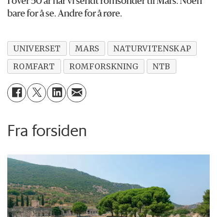
I over 50 år har vi sendt romsonder til Mars. Noen
bare for å se. Andre for å røre.
UNIVERSET
MARS
NATURVITENSKAP
ROMFART
ROMFORSKNING
NTB
Fra forsiden