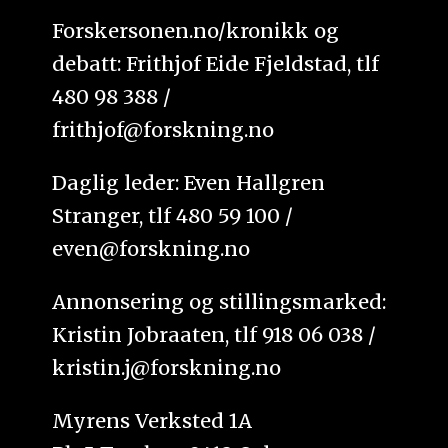
Forskersonen.no/kronikk og
debatt: Frithjof Eide Fjeldstad, tlf
480 98 388 /
frithjof@forskning.no
Daglig leder: Even Hallgren
Stranger, tlf 480 59 100 /
even@forskning.no
Annonsering og stillingsmarked:
Kristin Jobraaten, tlf 918 06 038 /
kristin.j@forskning.no
Myrens Verksted 1A