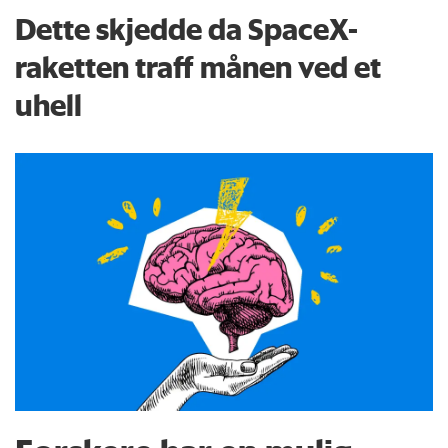
Dette skjedde da SpaceX-
raketten traff månen ved et
uhell