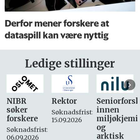
Derfor mener forskere at
dataspill kan være nyttig
Ledige stillinger
Rektor
Seniorforsker
Forskning.
innen
søker
Søknadsfrist:
miljøkjemi
nyhetsjour
15.09.2026
og
– fast
:
arktisk
Søknadsfrist: