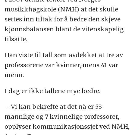
likestilling:
Prop. 1 S
musikkhøgskole (NMH) at det skulle
Informasjon om Kunnskapsdepartementets
settes inn tiltak for å bedre den skjeve
likestillingspris:
Likestillingsprisen 2011
kjønnsbalansen blant de vitenskapelig
tilsatte.
Astrid Kvalbeins og Anne Lorentzens
rapport (2007):
Musikk og kjønn - i utakt?
Han viste til tall som avdekket at tre av
professorene var kvinner, mens 41 var
menn.
I dag er ikke tallene mye bedre.
– Vi kan bekrefte at det nå er 53
mannlige og 7 kvinnelige professorer,
opplyser kommunikasjonssjef ved NMH,