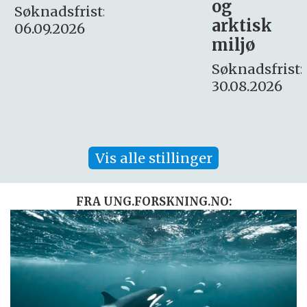
og
– fast
:
arktisk
Søknadsfrist:
miljø
16. august.
Søknadsfrist:
30.08.2026
Vis alle stillinger
FRA UNG.FORSKNING.NO: