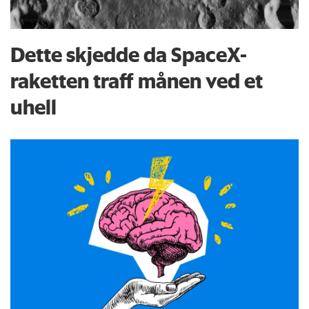
Dette skjedde da SpaceX-
raketten traff månen ved et
uhell