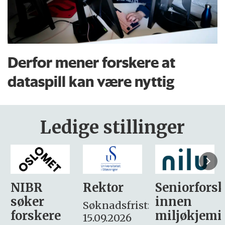
Derfor mener forskere at
dataspill kan være nyttig
Ledige stillinger
Rektor
Seniorforsker
Forskning.
innen
søker
Søknadsfrist:
miljøkjemi
nyhetsjour
15.09.2026