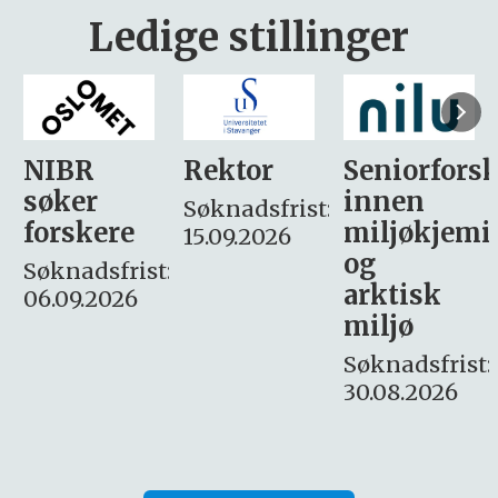
Ledige stillinger
Rektor
Seniorforsker
Forskning.
innen
søker
Søknadsfrist:
miljøkjemi
nyhetsjour
15.09.2026
og
– fast
:
arktisk
Søknadsfrist:
miljø
16. august.
Søknadsfrist:
30.08.2026