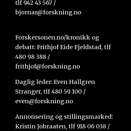
tlf 942 43 567 /
bjornar@forskning.no
Forskersonen.no/kronikk og
debatt: Frithjof Eide Fjeldstad, tlf
480 98 388 /
frithjof@forskning.no
Daglig leder: Even Hallgren
Stranger, tlf 480 59 100 /
even@forskning.no
Annonsering og stillingsmarked:
Kristin Jobraaten, tlf 918 06 038 /