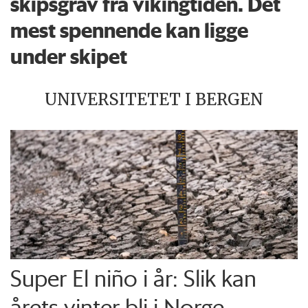
skipsgrav fra vikingtiden. Det
mest spennende kan ligge
under skipet
UNIVERSITETET I BERGEN
Super El niño i år: Slik kan
årets vinter bli i Norge