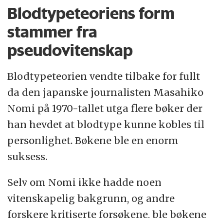
Blodtypeteoriens form
Taiwan, Korea og deler av Kina.
stammer fra
Det var en tid der nasjonalisme og ideen om
pseudovitenskap
japanerne som en overlegen rase vant fram.
Blodtypeteorien vendte tilbake for fullt
Nasjonalismen ga grobunn for ideen om at
da den japanske journalisten Masahiko
japanerne var et renblodet folkeferd, som
Nomi på 1970-tallet utga flere bøker der
var overlegen andre asiater.
han hevdet at blodtype kunne kobles til
Overbevisningen ble brukt til å
personlighet. Bøkene ble en enorm
rettferdiggjøre japanernes territoriale
suksess.
ekspansjon.
Selv om Nomi ikke hadde noen
vitenskapelig bakgrunn, og andre
Kilde: «
Nationalism and History in
forskere kritiserte forsøkene, ble bøkene