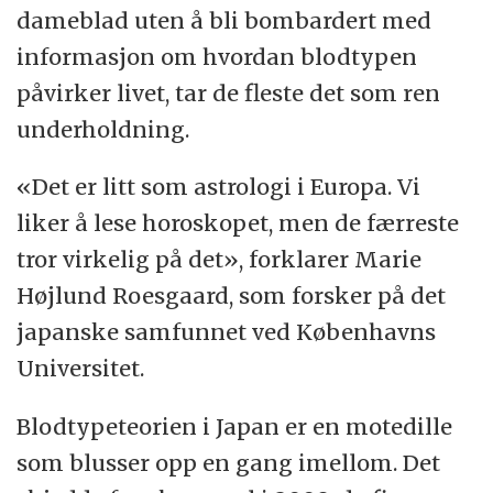
dameblad uten å bli bombardert med
men selvsentrert og uforutsigbar. Siden
informasjon om hvordan blodtypen
andre verdenskrig
har de fleste japanske
påvirker livet, tar de fleste det som ren
statsministrene vært type O
, og derfor
underholdning.
assosieres O med en ledertype.
«Det er litt som astrologi i Europa. Vi
Type B:
Lidenskapelig, optimistisk, kreativ
liker å lese horoskopet, men de færreste
og munter, men samtidig uansvarlig, glemsk
tror virkelig på det», forklarer Marie
og doven. Et japansk statsråd har i 2011
Højlund Roesgaard, som forsker på det
unnskyldt sine politiske uttalelser med at
japanske samfunnet ved Københavns
han er blodtype B
, og at intensjonene hans
Universitet.
derfor ikke alltid blir oppfattet riktig.
Blodtypeteorien i Japan er en motedille
Type AB:
Rolig, rasjonell, intelligent og
som blusser opp en gang imellom. Det
omstillingsdyktig, men kritisk, snobbete og