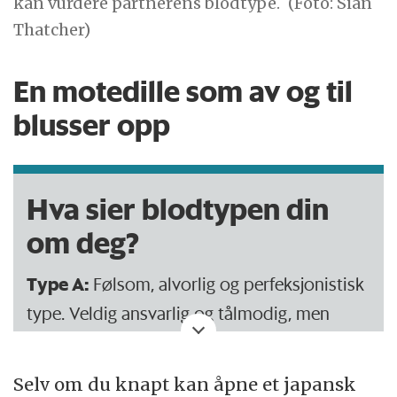
kan vurdere partnerens blodtype.
(Foto: Sian
Thatcher)
En motedille som av og til
blusser opp
Hva sier blodtypen din
om deg?
Type A:
Følsom, alvorlig og perfeksjonistisk
type. Veldig ansvarlig og tålmodig, men
reservert og sta.
Selv om du knapt kan åpne et japansk
Type O:
Selvsikker, ambisiøs og viljesterk,