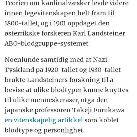
Teorien om kardinalvæsker levde videre
Kolerikerens dominerende kardinalvæske er
innen legevitenskapen helt fram til
gul galle.
1800-tallet, og i 1901 oppdaget den
Sangviniker:
Sosial, utadvendt og energisk,
østerrikske forskeren Karl Landsteiner
men kaotisk. Kardinalvæsken er blod.
ABO-blodgruppe-systemet.
Melankoliker:
Lojal, innadvendt og
Noenlunde samtidig med at Nazi-
ettertenksom med en hang til å dvele ved
Tyskland på 1920-tallet og 1930-tallet
fortiden. Melankolikerens kardinalvæske er
brukte Landsteiners forskning til å
svart galle.
bevise at ulike blodtyper kunne knyttes
til ulike menneskeraser, utga den
Flegmatiker:
Omsorgsfull, empatisk, vennlig
japanske professoren Takeji Furukawa
og viljesterk. Den primære kardinalvæsken
en vitenskapelig artikkel
som koblet
er slim.
blodtype og personlighet.