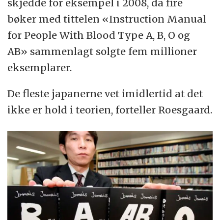
skjedde for eksempel i 2008, da fire
ikke alltid helt til å stole på.
bøker med tittelen «Instruction Manual
for People With Blood Type A, B, O og
AB» sammenlagt solgte fem millioner
eksemplarer.
De fleste japanerne vet imidlertid at det
ikke er hold i teorien, forteller Roesgaard.