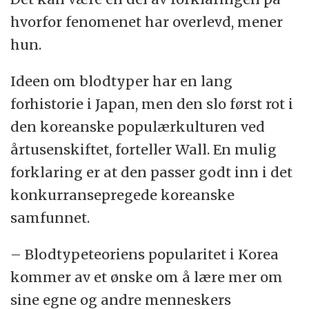
motpol. Tendensen kalles
otherness
-teori og
hvorfor fenomenet har overlevd, mener
er først beskrevet av den tyske filosofen
hun.
Edmund Husserl (1859–1938), som grunnla
den fenomenologiske retningen innen
Ideen om blodtyper har en lang
filosofien.
forhistorie i Japan, men den slo først rot i
den koreanske populærkulturen ved
Problemet er at det kan skape en feil
årtusenskiftet, forteller Wall. En mulig
oppfatning av hvordan Japan faktisk er, fordi
forklaring er at den passer godt inn i det
de merkelige historiene setter seg i folks
konkurransepregede koreanske
bevissthet, selv om de sjelden gir et
samfunnet.
realistisk bilde av hva som foregår i Japan.
– Blodtypeteoriens popularitet i Korea
kommer av et ønske om å lære mer om
Kilde: Marie Højlund Roesgaard
sine egne og andre menneskers