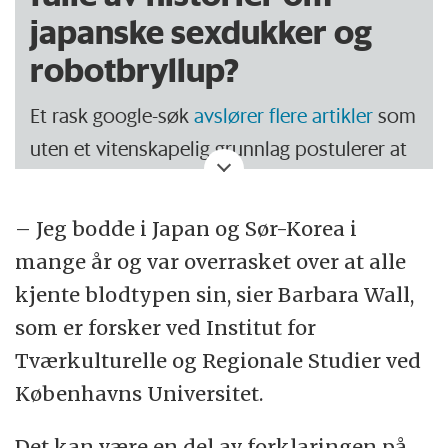
japanske sexdukker og
robotbryllup?
Et rask google-søk
avslører
flere
artikler
som
uten et vitenskapelig grunnlag postulerer at
de fleste japanerne er overbeviste om at
personlighet defineres med blodtype.
– Jeg bodde i Japan og Sør-Korea i
mange år og var overrasket over at alle
Vi får servert mange historier om
japanske
kjente blodtypen sin, sier Barbara Wall,
sexdukker
,
robotbryllup
og
pornografiske
som er forsker ved Institut for
tv-programmer
. Men det har sin rot i en
Tværkulturelle og Regionale Studier ved
historisk tendens til å eksotisere Asia.
Københavns Universitet.
Det innebærer at Japan gjøres til Vestens
Det kan være en del av forklaringen på