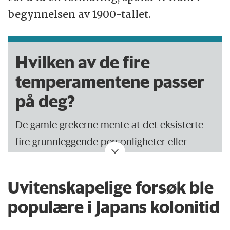
begynnelsen av 1900-tallet.
Hvilken av de fire
temperamentene passer
på deg?
De gamle grekerne mente at det eksisterte
fire grunnleggende personligheter eller
temperamenter:
Uvitenskapelige forsøk ble
Koleriker:
Ledertype med initiativrikdom og
populære i Japans kolonitid
dristighet, men samtidig egoistisk.