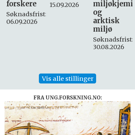
miljøkjemi
nyhetsjour
15.09.2026
og
– fast
:
arktisk
Søknadsfrist:
miljø
16. august.
Søknadsfrist:
30.08.2026
Vis alle stillinger
FRA UNG.FORSKNING.NO: