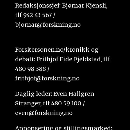
Redaksjonssjef: Bjørnar Kjensli,
tlf 942 43 567 /
bjornar@forskning.no
Forskersonen.no/kronikk og
debatt: Frithjof Eide Fjeldstad, tlf
480 98 388 /
frithjof@forskning.no
Daglig leder: Even Hallgren
Stranger, tlf 480 59 100 /
even@forskning.no
Annonsering og stillingsmarked: