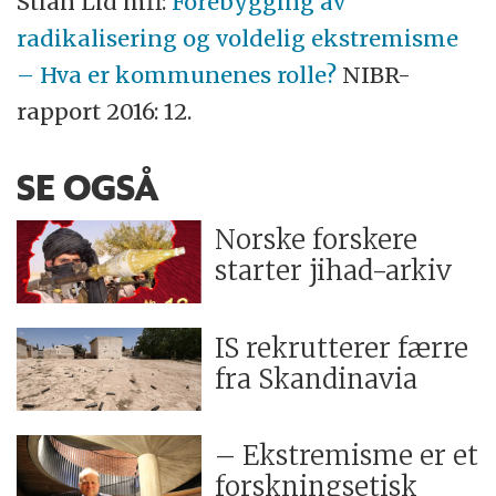
Stian Lid mfl:
Forebygging av
radikalisering og voldelig ekstremisme
– Hva er kommunenes rolle?
NIBR-
rapport 2016: 12.
SE OGSÅ
Norske forskere
starter jihad-arkiv
IS rekrutterer færre
fra Skandinavia
– Ekstremisme er et
forskningsetisk