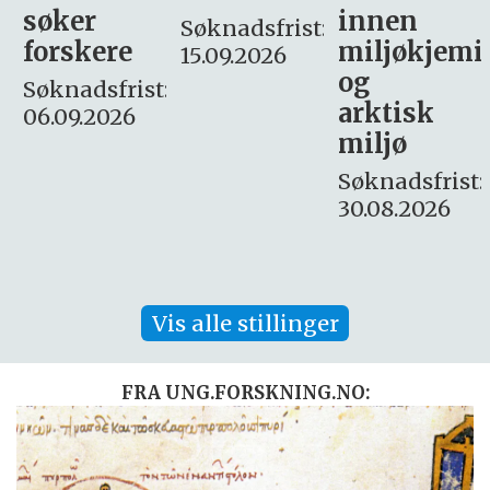
innen
søker
Søknadsfrist:
miljøkjemi
nyhetsjour
15.09.2026
og
– fast
:
arktisk
Søknadsfrist:
miljø
16. august.
Søknadsfrist:
30.08.2026
Vis alle stillinger
FRA UNG.FORSKNING.NO: