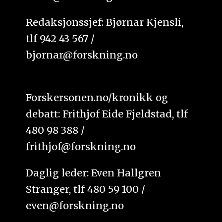
Redaksjonssjef: Bjørnar Kjensli,
tlf 942 43 567 /
bjornar@forskning.no
Forskersonen.no/kronikk og
debatt: Frithjof Eide Fjeldstad, tlf
480 98 388 /
frithjof@forskning.no
Daglig leder: Even Hallgren
Stranger, tlf 480 59 100 /
even@forskning.no