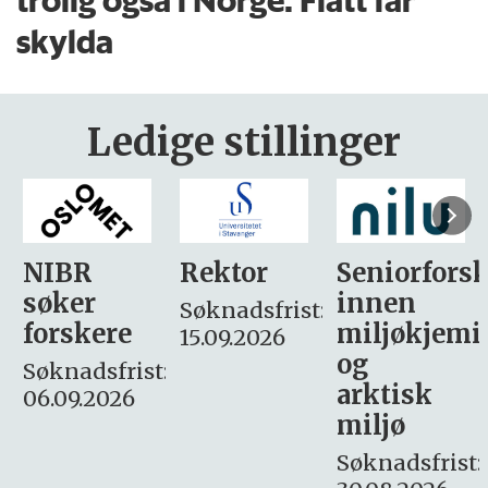
skylda
Ledige stillinger
Rektor
Seniorforsker
Forskning.
innen
søker
Søknadsfrist:
miljøkjemi
nyhetsjour
15.09.2026
og
– fast
:
arktisk
Søknadsfrist:
miljø
16. august.
Søknadsfrist: