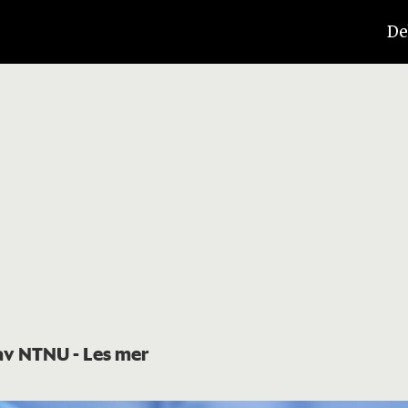
De
t av NTNU
- Les mer