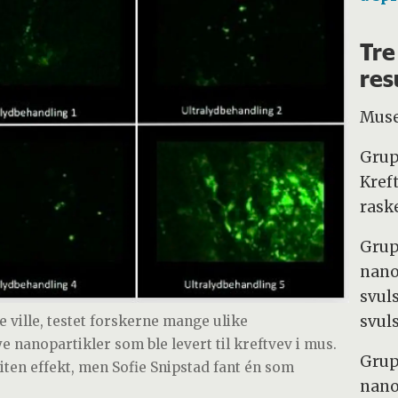
Tre
res
Musen
Grup
Kref
rask
Grup
nano
svul
svul
e ville, testet forskerne mange ulike
 nanopartikler som ble levert til kreftvev i mus.
Grup
ten effekt, men Sofie Snipstad fant én som
nano