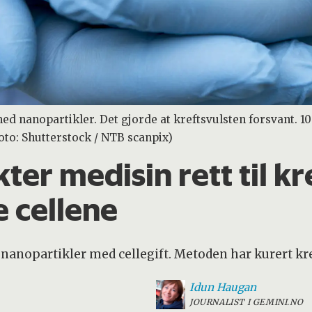
d nanopartikler. Det gjorde at kreftsvulsten forsvant. 10
Foto: Shutterstock / NTB scanpix)
er medisin rett til kr
e cellene
 nanopartikler med cellegift. Metoden har kurert kr
Idun
Haugan
JOURNALIST I GEMINI.NO