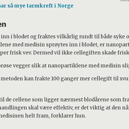
har så mye tarmkreft i Norge
en
tt inn i blodet og fraktes vilkårlig rundt til både syke
lene med medisin sprøytes inn i blodet, er nanopart
yper frisk vev. Dermed vil ikke cellegiften skade frisk
røse vegger slik at nanopartiklene med medisin slip
e metoden kan frakte 100 ganger mer cellegift til s
til de cellene som ligger nærmest blodårene som fra
andlingen skal være effektiv, er det viktig at den når
medisinen helt fram, forklarer hun.