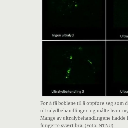
For å få boblene til å oppføre seg som d
ultralydbehandlinger, og målte hvor mye
Mange av ultralybehandlingene hadde li
fungerte svært bra. (Foto: NTNU)