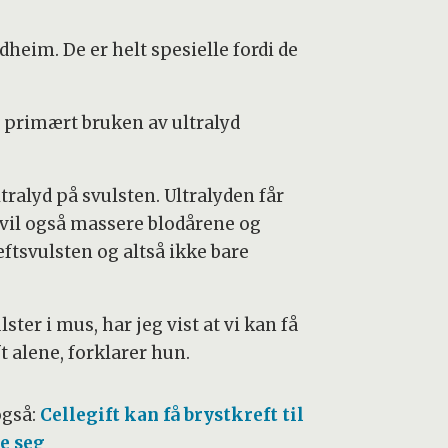
heim. De er helt spesielle fordi de
er primært bruken av ultralyd
tralyd på svulsten. Ultralyden får
e vil også massere blodårene og
reftsvulsten og altså ikke bare
ter i mus, har jeg vist at vi kan få
t alene, forklarer hun.
også:
Cellegift kan få brystkreft til
re seg