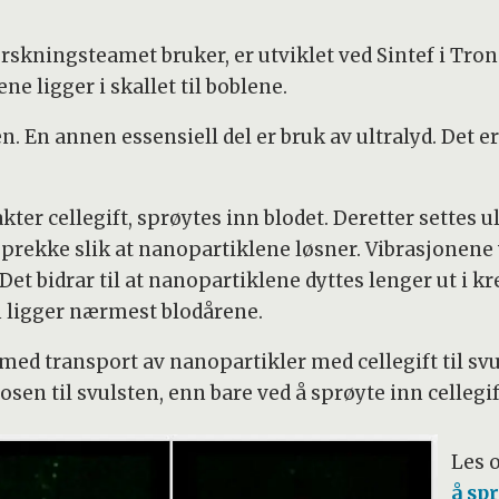
kningsteamet bruker, er utviklet ved Sintef i Trond
e ligger i skallet til boblene.
n. En annen essensiell del er bruk av ultralyd. Det 
r cellegift, sprøytes inn blodet. Deretter settes ul
t sprekke slik at nanopartiklene løsner. Vibrasjonen
 Det bidrar til at nanopartiklene dyttes lenger ut i k
m ligger nærmest blodårene.
med transport av nanopartikler med cellegift til svuls
en til svulsten, enn bare ved å sprøyte inn cellegif
Les 
å sp