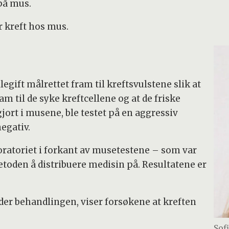
på mus.
r kreft hos mus.
legift målrettet fram til kreftsvulstene slik at
 til de syke kreftcellene og at de friske
jort i musene, ble testet på en aggressiv
egativ.
oratoriet i forkant av musetestene – som var
etoden å distribuere medisin på. Resultatene er
under behandlingen, viser forsøkene at kreften
Sof