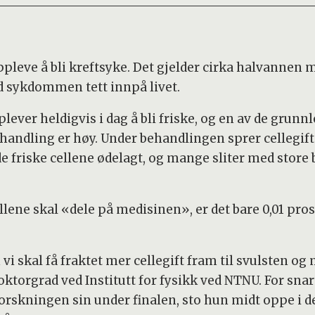
pleve å bli kreftsyke. Det gjelder cirka halvannen m
sykdommen tett innpå livet.
plever heldigvis i dag å bli friske, og en av de gr
ehandling er høy. Under behandlingen sprer cellegifte
de friske cellene ødelagt, og mange sliter med store
llene skal «dele på medisinen», er det bare 0,01 pro
i skal få fraktet mer cellegift fram til svulsten og m
oktorgrad ved Institutt for fysikk ved NTNU. For snar
orskningen sin under finalen, sto hun midt oppe i d