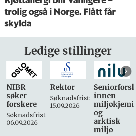
trolig også i Norge. Flått får
skylda
Ledige stillinger
Rektor
Seniorforsker
Forskning.
innen
søker
Søknadsfrist:
miljøkjemi
nyhetsjour
15.09.2026
og
– fast
:
arktisk
Søknadsfrist:
miljø
16. august.