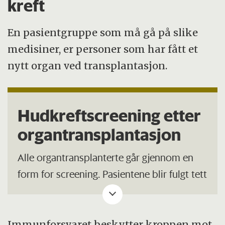
kreft
En pasientgruppe som må gå på slike
medisiner, er personer som har fått et
nytt organ ved transplantasjon.
Hudkreftscreening etter
organtransplantasjon
Alle organtransplanterte går gjennom en
form for screening. Pasientene blir fulgt tett
opp av både organspesialister, fastleger og
hudleger. Pasientene som tidligere har hatt
plateepitelkreft eller en annen form for
Immunforsvaret beskytter kroppen mot