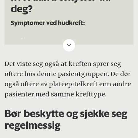
deg?
Symptomer ved hudkreft:
sår i huden som blør lett og ikke gror
rødlig hudfortykkelse med kløe/ubehag
Det viste seg også at kreften sprer seg
misfargede knuter i huden som vokser
oftere hos denne pasientgruppen. De dør
også oftere av plateepitelkreft enn andre
eksemlignende utslett med skorper som
pasienter med samme krefttype.
faller av og dannes på nytt
Bør beskytte og sjekke seg
Hvordan beskytte huden din best mulig:
regelmessig
Begrens tiden i sterk stol