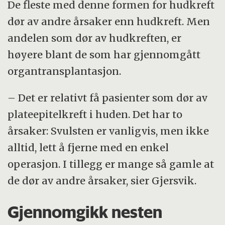
kreft. Den oppstår i basalcellene i
De fleste med denne formen for hudkreft
overhuden. Typiske symptomer
dør av andre årsaker enn hudkreft. Men
inkluderer en liten, hudfarget knute med
andelen som dør av hudkreften, er
en hevet rand og et sår i midten. Denne
høyere blant de som har gjennomgått
typen hudkreft har vanligvis lav
organtransplantasjon.
dødelighet og sprer seg sjelden.
– Det er relativt få pasienter som dør av
Plateepitelkreft oppstår fra epitelceller i
plateepitelkreft i huden. Det har to
overhuden. Ørene, pannen, kinnbeina og
årsaker: Svulsten er vanligvis, men ikke
nesen er vanlige steder. Symptomene
alltid, lett å fjerne med en enkel
kan starte som tørre, flassende flekker
operasjon. I tillegg er mange så gamle at
som utvikler seg til sår eller svulster.
de dør av andre årsaker, sier Gjersvik.
Prognosen er generelt god i tidlige
stadier, men ubehandlet kan kreften
Gjennomgikk nesten
spre seg og bli dødelig.