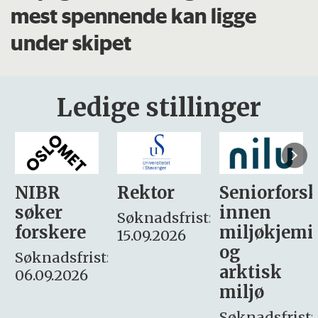
mest spennende kan ligge
under skipet
Ledige stillinger
Rektor
Seniorforsker
Forskning.
innen
søker
Søknadsfrist:
miljøkjemi
nyhetsjour
15.09.2026
og
– fast
:
arktisk
Søknadsfrist:
miljø
16. august.
Søknadsfrist: