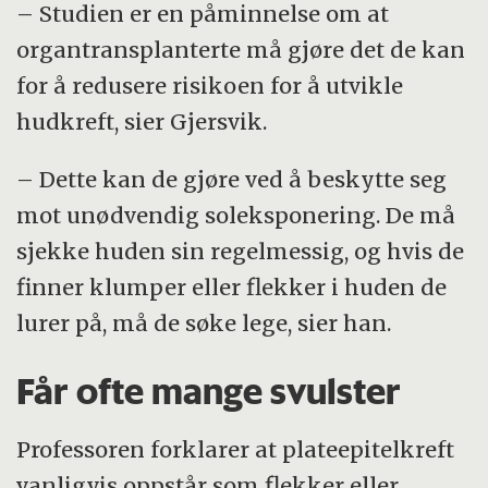
– Studien er en påminnelse om at
Oppsøk skygge
organtransplanterte må gjøre det de kan
Bruk klær, noe på hodet og solbriller
for å redusere risikoen for å utvikle
Bruk rikelig med solkrem, faktor 30 eller
hudkreft, sier Gjersvik.
høyere
– Dette kan de gjøre ved å beskytte seg
Ikke bruk solarium
mot unødvendig soleksponering. De må
sjekke huden sin regelmessig, og hvis de
finner klumper eller flekker i huden de
lurer på, må de søke lege, sier han.
Får ofte mange svulster
Professoren forklarer at plateepitelkreft
vanligvis oppstår som flekker eller