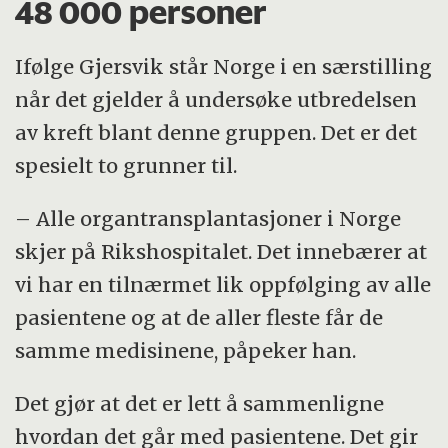
48 000 personer
Malignt melanom/føflekkreft er en
Ifølge Gjersvik står Norge i en særstilling
ondartet svulst som oppstår fra
når det gjelder å undersøke utbredelsen
pigmentceller i huden. Den kan utvikles
av kreft blant denne gruppen. Det er det
fra føflekker, men kan også oppstå
spesielt to grunner til.
uavhengig av dem. Symptomer
inkluderer en svartpigmentert flekk eller
– Alle organtransplantasjoner i Norge
endringer i en eksisterende føflekk.
skjer på Rikshospitalet. Det innebærer at
Malignt melanom kan spre seg til andre
vi har en tilnærmet lik oppfølging av alle
organer, lymfeknuter eller andre deler av
pasientene og at de aller fleste får de
huden. Prognosen er generelt god hvis
samme medisinene, påpeker han.
svulsten oppdages og behandles tidlig,
men kan også være svært alvorlig.
Det gjør at det er lett å sammenligne
hvordan det går med pasientene. Det gir