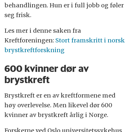
behandlingen. Hun er i full jobb og føler
kreftcellene ikke binder seg til østrogen og
seg frisk.
progesteron. Dermed er
hormonblokkerende behandling uten
Les mer i denne saken fra
effekt.
Kreftforeningen:
Stort framskritt i norsk
brystkreftforskning
Fra 2020 ble immunterapi og cellegift
godkjent til visse pasienter med denne
600 kvinner dør av
brystkreftformen. Men bare de med et
brystkreft
bestemt protein i svulsten.
Brystkreft er en av kreftformene med
Studien viser at det går an å trigge en
høy overlevelse. Men likevel dør 600
immunrespons i pasienter med trippel-
kvinner av brystkreft årlig i Norge.
negativ brystkreft med spredning, som i
utgangspunktet manglet en slik respons.
Forskerne ved Oslo universitetssykehus,