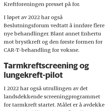
Mange pasienter som det før ikke var håp
Kreftforeningen presset på for.
for, har blitt friske eller fått forlenget livet
med immunterapi.
I løpet av 2022 har også
Beslutningsforum vedtatt å innføre flere
Det er en vellykket behandling for dem
nye behandlinger. Blant annet Enhertu
som har effekt av den.
mot brystkreft og den første formen for
CAR-T-behandling for voksne.
Men immunterapi fungerer ikke på alle.
Hvorfor det er slik, er et mysterium.
Tarmkreftscreening og
lungekreft-pilot
I 2022 har også utrullingen av det
landsdekkende screeningprogrammet
for tarmkreft startet. Målet er å avdekke