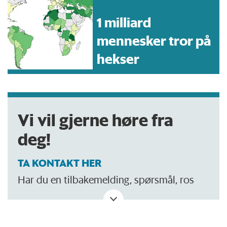
1 milliard
mennesker tror på
hekser
Vi vil gjerne høre fra
deg!
TA KONTAKT HER
Har du en tilbakemelding, spørsmål, ros
eller kritikk? Eller tips om noe vi bør skrive
om?