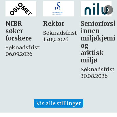
Rektor
Seniorforsker
Forskning.
innen
søker
Søknadsfrist:
miljøkjemi
nyhetsjour
15.09.2026
og
– fast
:
arktisk
Søknadsfrist:
miljø
16. august.
Søknadsfrist:
30.08.2026
Vis alle stillinger