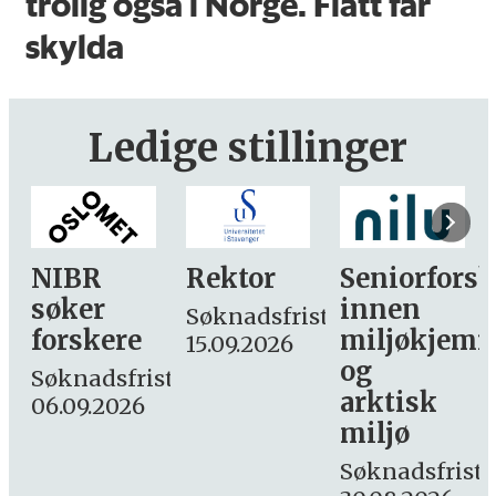
trolig også i Norge. Flått får
skylda
Ledige stillinger
Rektor
Seniorforsker
Forskning.
innen
søker
Søknadsfrist:
miljøkjemi
nyhetsjourn
15.09.2026
og
– fast
st:
arktisk
Søknadsfrist:
miljø
16. august.
Søknadsfrist: