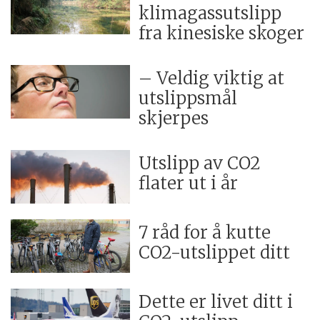
klimagassutslipp
fra kinesiske skoger
– Veldig viktig at
utslippsmål
skjerpes
Utslipp av CO2
flater ut i år
7 råd for å kutte
CO2-utslippet ditt
Dette er livet ditt i