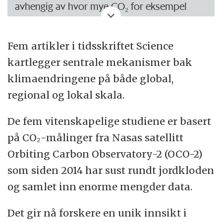
avhengig av hvor mye CO₂ for eksempel
biler, fabrikker, dyr, vulkaner og så videre
slipper ut.
Fem artikler i tidsskriftet Science
kartlegger sentrale mekanismer bak
Det er like avhengig av hvor mye CO₂ blant
klimaendringene på både global,
annet havet og planter tar opp.
regional og lokal skala.
Forskjellen mellom utslipp og opptak utgjør
De fem vitenskapelige studiene er basert
det samlede bidraget til den globale
på CO₂-målinger fra Nasas satellitt
oppvarmingen.
Orbiting Carbon Observatory-2 (OCO-2)
som siden 2014 har sust rundt jordkloden
og samlet inn enorme mengder data.
Det gir nå forskere en unik innsikt i