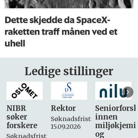
Dette skjedde da SpaceX-
raketten traff månen ved et
uhell
Ledige stillinger
Rektor
Seniorforsker
Forskning.
innen
søker
Søknadsfrist:
miljøkjemi
nyhetsjour
15.09.2026
og
– fast
: