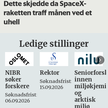
Dette skjedde da SpaceX-
raketten traff månen ved et
uhell
Ledige stillinger
Rektor
Seniorforsker
Forskning.
innen
søker
Søknadsfrist:
miljøkjemi
nyhetsjour
15.09.2026
og
– fast
:
arktisk
Søknadsfrist:
miljø
16. august.