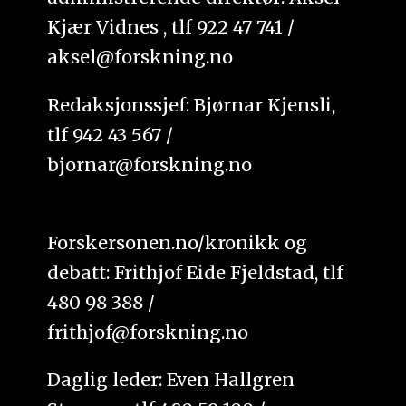
Kjær Vidnes , tlf 922 47 741 /
aksel@forskning.no
Redaksjonssjef: Bjørnar Kjensli,
tlf 942 43 567 /
bjornar@forskning.no
Forskersonen.no/kronikk og
debatt: Frithjof Eide Fjeldstad, tlf
480 98 388 /
frithjof@forskning.no
Daglig leder: Even Hallgren