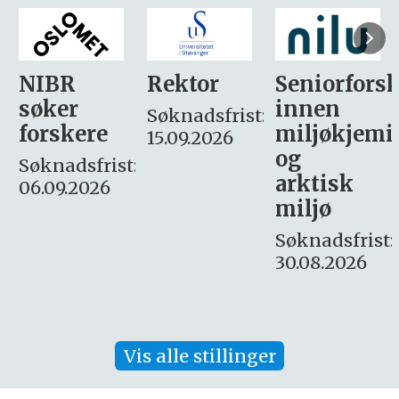
Rektor
Seniorforsker
Forskning.
innen
søker
Søknadsfrist:
miljøkjemi
nyhetsjour
15.09.2026
og
– fast
:
arktisk
Søknadsfrist:
miljø
16. august.
Søknadsfrist:
30.08.2026
Vis alle stillinger