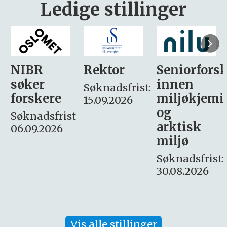
Ledige stillinger
Rektor
Seniorforsker
Forskning.
innen
søker
Søknadsfrist:
miljøkjemi
nyhetsjour
15.09.2026
og
– fast
:
arktisk
Søknadsfrist:
miljø
16. august.
Søknadsfrist:
30.08.2026
Vis alle stillinger