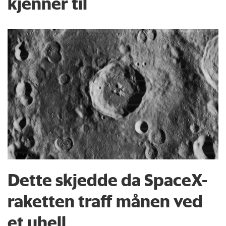
kjenner til
Dette skjedde da SpaceX-
raketten traff månen ved
et uhell