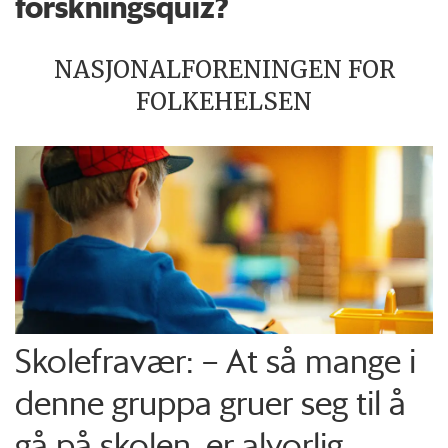
forskningsquiz?
NASJONALFORENINGEN FOR
FOLKEHELSEN
Skolefravær: – At så mange i
denne gruppa gruer seg til å
gå på skolen, er alvorlig