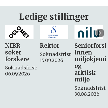
Ledige stillinger
Rektor
Seniorforsker
Forskning.
innen
søker
Søknadsfrist:
miljøkjemi
nyhetsjour
15.09.2026
og
– fast
:
arktisk
Søknadsfrist:
miljø
16. august.
Søknadsfrist:
30.08.2026