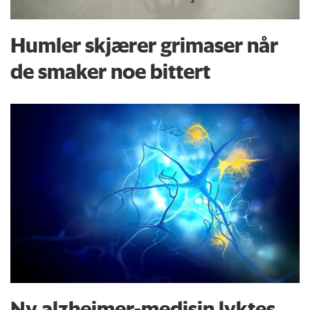
Humler skjærer grimaser når
de smaker noe bittert
Ny alzheimer-medisin lyktes