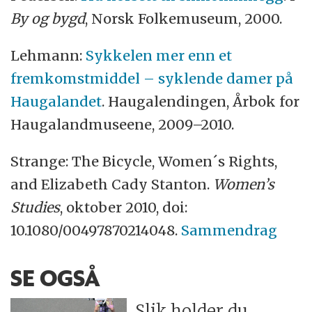
By og bygd
, Norsk Folkemuseum, 2000.
Lehmann:
Sykkelen mer enn et
fremkomstmiddel – syklende damer på
Haugalandet
. Haugalendingen, Årbok for
Haugalandmuseene, 2009–2010.
Strange: The Bicycle, Women´s Rights,
and Elizabeth Cady Stanton.
Women’s
Studies
, oktober 2010, doi:
10.1080/00497870214048.
Sammendrag
SE OGSÅ
Slik holder du