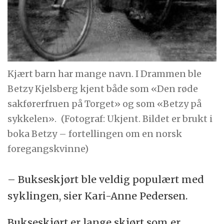
Kjært barn har mange navn. I Drammen ble
Betzy Kjelsberg kjent både som «Den røde
sakførerfruen på Torget» og som «Betzy på
sykkelen».
(Fotograf: Ukjent. Bildet er brukt i
boka Betzy – fortellingen om en norsk
foregangskvinne)
– Bukseskjørt ble veldig populært med
syklingen, sier Kari-Anne Pedersen.
Bukseskjørt er lange skjørt som er