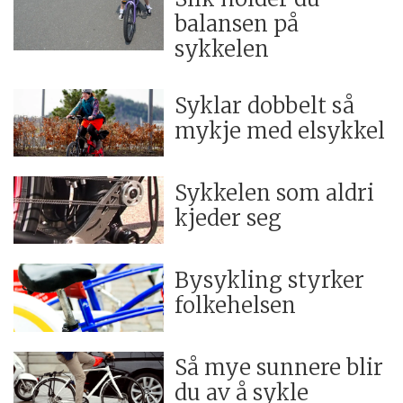
balansen på
sykkelen
Syklar dobbelt så
mykje med elsykkel
Sykkelen som aldri
kjeder seg
Bysykling styrker
folkehelsen
Så mye sunnere blir
du av å sykle