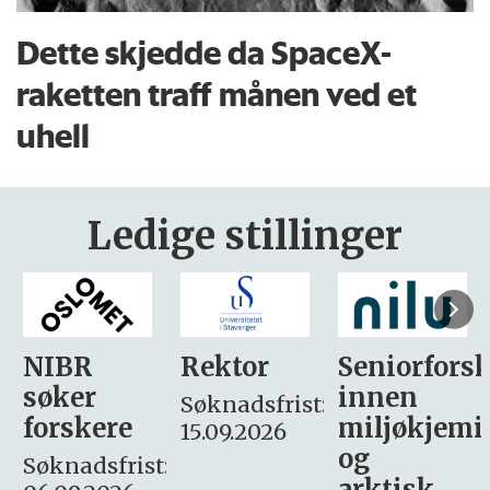
Dette skjedde da SpaceX-
raketten traff månen ved et
uhell
Ledige stillinger
Rektor
Seniorforsker
Forskning.
innen
søker
Søknadsfrist:
miljøkjemi
nyhetsjour
15.09.2026
og
– fast
:
arktisk