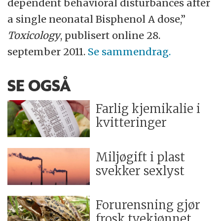
dependent behavioral disturbances after
a single neonatal Bisphenol A dose,”
Toxicology
, publisert online 28.
september 2011.
Se sammendrag.
SE OGSÅ
Farlig kjemikalie i
kvitteringer
Miljøgift i plast
svekker sexlyst
Forurensning gjør
frosk tvekjønnet