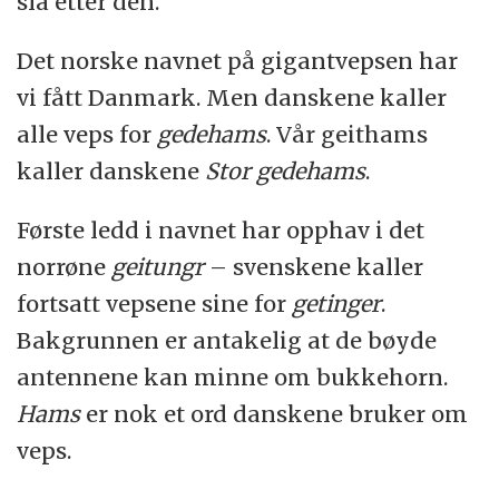
slå etter den.
Det norske navnet på gigantvepsen har
vi fått Danmark. Men danskene kaller
alle veps for
gedehams
. Vår geithams
kaller danskene
Stor gedehams
.
Første ledd i navnet har opphav i det
norrøne
geitungr
– svenskene kaller
fortsatt vepsene sine for
getinger
.
Bakgrunnen er antakelig at de bøyde
antennene kan minne om bukkehorn.
Hams
er nok et ord danskene bruker om
veps.