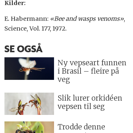
Kilder:
E. Habermann:
«Bee and wasps venoms»
,
Science, Vol. 177, 1972.
SE OGSÅ
Ny vepseart funnen
i Brasil – fleire på
veg
Slik lurer orkidéen
vepsen til seg
Trodde denne