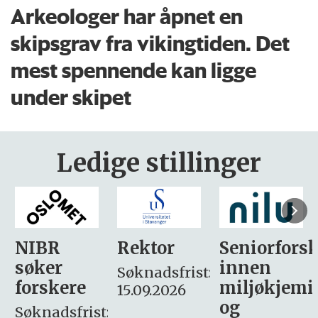
Arkeologer har åpnet en
skipsgrav fra vikingtiden. Det
mest spennende kan ligge
under skipet
Ledige stillinger
Rektor
Seniorforsker
Forskning.
innen
søker
Søknadsfrist:
miljøkjemi
nyhetsjour
15.09.2026
og
– fast
: