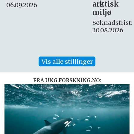
arktisk
Søknadsfrist:
miljø
16. august.
Søknadsfrist:
30.08.2026
Vis alle stillinger
FRA UNG.FORSKNING.NO: