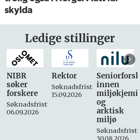
skylda
Ledige stillinger
Rektor
Seniorforsker
Forskning.
innen
søker
Søknadsfrist:
miljøkjemi
nyhetsjour
15.09.2026
og
– fast
:
arktisk
Søknadsfrist:
miljø
16. august.
Søknadsfrist:
30.08.2026