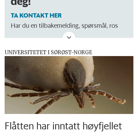
deg!
TA KONTAKT HER
Har du en tilbakemelding, spørsmål, ros
eller kritikk? Eller tips om noe vi bør skrive
om?
UNIVERSITETET I SØRØST-NORGE
Flåtten har inntatt høyfjellet