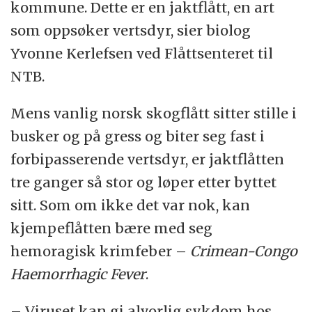
kommune. Dette er en jaktflått, en art
som oppsøker vertsdyr, sier biolog
Yvonne Kerlefsen ved Flåttsenteret til
NTB.
Mens vanlig norsk skogflått sitter stille i
busker og på gress og biter seg fast i
forbipasserende vertsdyr, er jaktflåtten
tre ganger så stor og løper etter byttet
sitt. Som om ikke det var nok, kan
kjempeflåtten bære med seg
hemoragisk krimfeber –
Crimean-Congo
Haemorrhagic Fever
.
– Viruset kan gi alvorlig sykdom hos