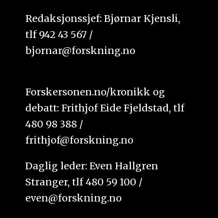
Redaksjonssjef: Bjørnar Kjensli,
tlf 942 43 567 /
bjornar@forskning.no
Forskersonen.no/kronikk og
debatt: Frithjof Eide Fjeldstad, tlf
480 98 388 /
frithjof@forskning.no
Daglig leder: Even Hallgren
Stranger, tlf 480 59 100 /
even@forskning.no