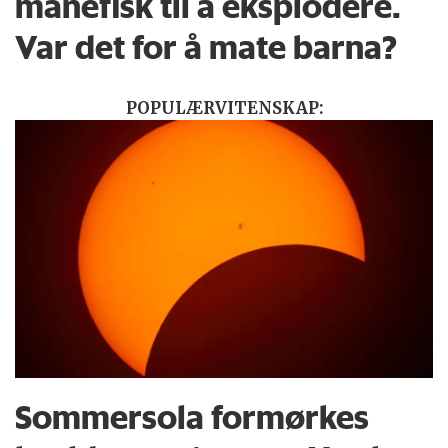
månefisk til å eksplodere.
Var det for å mate barna?
POPULÆRVITENSKAP:
Sommersola formørkes