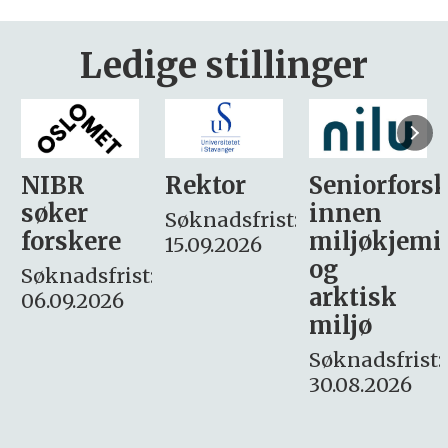
Ledige stillinger
Rektor
Seniorforsker
Forskning.
innen
søker
Søknadsfrist:
miljøkjemi
nyhetsjour
15.09.2026
og
– fast
:
arktisk
Søknadsfrist:
miljø
16. august.
Søknadsfrist:
30.08.2026