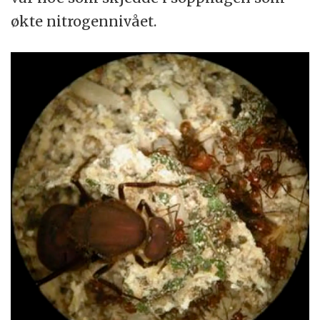
økte nitrogennivået.