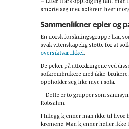
– Etter ti års oppfølging fant man 
smørte seg med solkrem hver morge
Sammenlikner epler og p
En norsk forskningsgruppe har, som
svak vitenskapelig støtte for at so
oversiktsartikkel
.
De peker på utfordringene ved diss
solkrembrukere med ikke-brukere. 
oppholder seg like mye i sola.
– Dette er to grupper som sannsynli
Robsahm.
I tillegg kjenner man ikke til hvor
kremene. Man kjenner heller ikke 