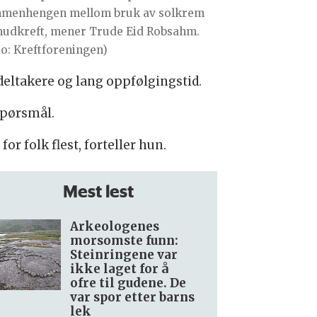
menhengen mellom bruk av solkrem
hudkreft, mener Trude Eid Robsahm.
to: Kreftforeningen)
deltakere og lang oppfølgingstid.
spørsmål.
r folk flest, forteller hun.
Mest lest
Arkeologenes
morsomste funn:
Steinringene var
ikke laget for å
ofre til gudene. De
var spor etter barns
lek