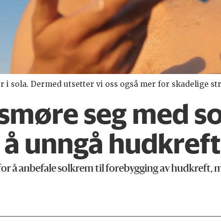
r i sola. Dermed utsetter vi oss også mer for skadelige str
 smøre seg med s
r å unngå hudkref
 for å anbefale solkrem til forebygging av hudkreft,