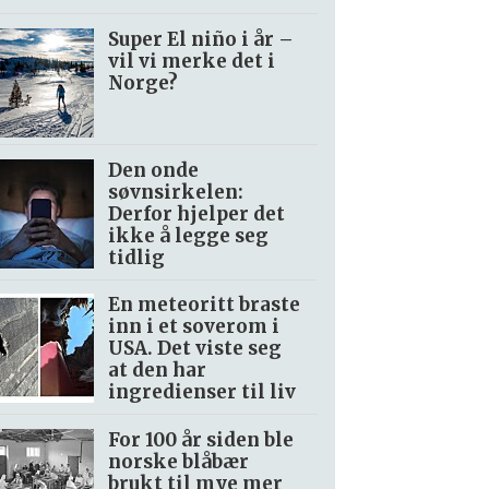
Super El niño i år –
vil vi merke det i
Norge?
Den onde
søvnsirkelen:
Derfor hjelper det
ikke å legge seg
tidlig
En meteoritt braste
inn i et soverom i
USA. Det viste seg
at den har
ingredienser til liv
For 100 år siden ble
norske blåbær
brukt til mye mer