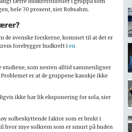
langt færre hudkrefttilfeller i gruppa som
n, hele 70 prosent, sier Robsahm.
ærer?
 de svenske forskerne, kommet til at det er
lkrem forebygger hudkreft i
en
e studiene, som nesten alltid sammenligner
Problemet er at de gruppene kanskje ikke
gvis ikke har lik eksponering for sola, sier
 høy solbeskyttende faktor som er brukt i
til hvor mye solkrem som er smurt på huden