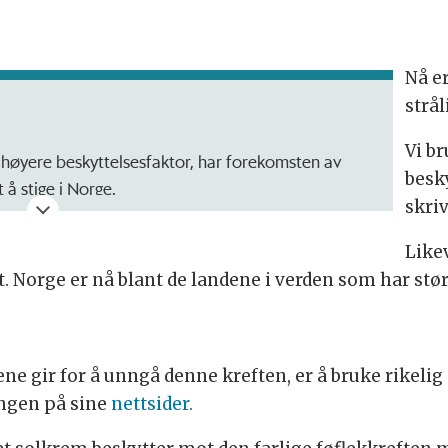
Nå er
strål
Vi b
d høyere beskyttelsesfaktor, har forekomsten av
besk
 å stige i Norge.
skri
ikke gir tilstrekkelig beskyttelse mot hudkreft. De
k.
Like
 Norge er nå blant de landene i verden som har stø
lerte studie på solkrem og melanomrisiko fra
feller i gruppen som brukte solkrem daglig over to
n.
svak evidens for at solkrem alene kan forebygge
e gir for å unngå denne kreften, er å bruke rikelig
 av riktig påføring og mengde solkrem for effektiv
ingen på sine
nettsider.