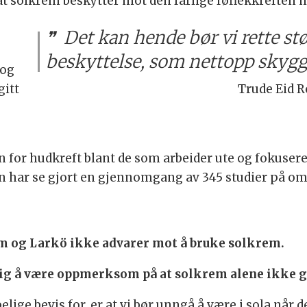
at solkrem beskytter mot den farlige føflekkrefte
Det kan hende bør vi rette st
beskyttelse, som nettopp skygg
 og
gitt
Trude Eid R
n for hudkreft blant de som arbeider ute og fokuser
en har se gjort en gjennomgang av 345 studier på o
lm og Larkö ikke advarer mot å bruke solkrem.
tig å være oppmerksom på at solkrem alene ikke g
ige bevis for, er at vi bør unngå å være i sola når d