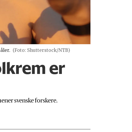
åler.
(Foto: Shutterstock/NTB)
olkrem er
t
 mener svenske forskere.