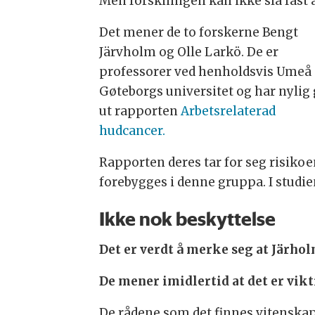
Men forskningen kan ikke slå fast 
Det mener de to forskerne Bengt
Järvholm og Olle Larkö. De er
professorer ved henholdsvis Umeå
Gøteborgs universitet og har nylig 
ut rapporten
Arbetsrelaterad
hudcancer.
Rapporten deres tar for seg risikoe
forebygges i denne gruppa. I studi
Ikke nok beskyttelse
Det er verdt å merke seg at Järho
De mener imidlertid at det er vik
De rådene som det finnes vitenskapel