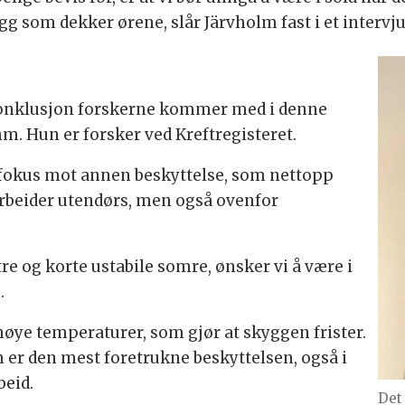
 som dekker ørene, slår Järvholm fast i et interv
konklusjon forskerne kommer med i denne
. Hun er forsker ved Kreftregisteret.
e fokus mot annen beskyttelse, som nettopp
arbeider utendørs, men også ovenfor
re og korte ustabile somre, ønsker vi å være i
.
høye temperaturer, som gjør at skyggen frister.
em er den mest foretrukne beskyttelsen, også i
beid.
Det