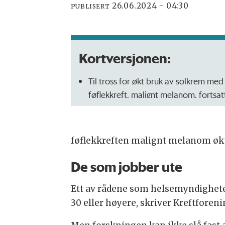
26.06.2024 - 04:30
PUBLISERT
Kortversjonen:
Til tross for økt bruk av solkrem me
føflekkreft, malignt melanom, fortsatt
Forskere advarer om at solkrem alene 
anbefaler ytterligere beskyttelsestilta
føflekkreften malignt melanom økt.
Eneste store randomiserte og kontrol
Australia viste 70% færre hudkrefttil
De som jobber ute
år sammenlignet med kontrollgruppe
Norske og svenske forskere peker på 
Ett av rådene som helsemyndigheten
hudkreft, og understreker viktigheten
30 eller høyere, skriver Kreftforen
beskyttelse.