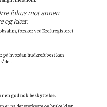
n malignt melanom.
ørre fokus mot annen
e og klær.
obsahm, forsker ved Kreftregisteret
er på hvordan hudkreft best kan
mrådet.
ir en god nok beskyttelse.
en er på det sterkeste og bruke klær