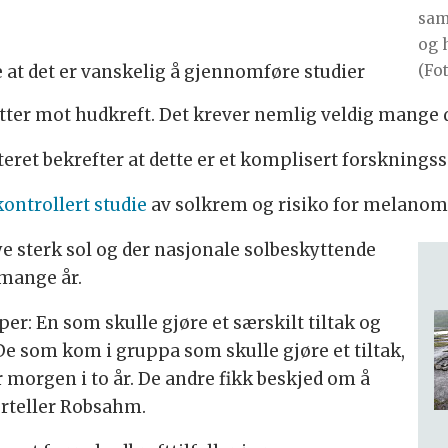
sam
og 
(Fo
e at det er vanskelig å gjennomføre studier
ter mot hudkreft. Det krever nemlig veldig mange 
eret bekrefter at dette er et komplisert forsknings
ontrollert studie
av solkrem og risiko for melanom fo
ye sterk sol og der nasjonale solbeskyttende
 mange år.
r: En som skulle gjøre et særskilt tiltak og
De som kom i gruppa som skulle gjøre et tiltak,
morgen i to år. De andre fikk beskjed om å
forteller Robsahm.