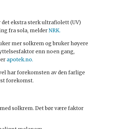
 det ekstra sterk ultrafiolett (UV)
ing fra sola, melder
NRK.
ruker mer solkrem og bruker høyere
yttelsesfaktor enn noen gang,
ver
apotek.no.
vel har forekomsten av den farlige
rst forekomst.
 med solkrem. Det bør være faktor