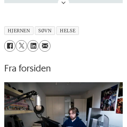
eller kritikk? Eller tips om noe vi bør skrive
om?
HJERNEN
SØVN
HELSE
Fra forsiden