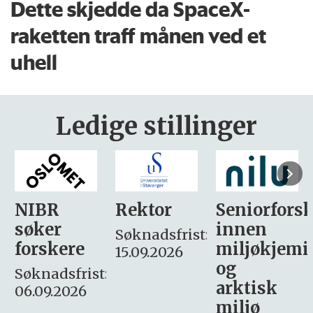
Dette skjedde da SpaceX-
raketten traff månen ved et
uhell
Ledige stillinger
Rektor
Seniorforsker
Forskning.
innen
søker
Søknadsfrist:
miljøkjemi
nyhetsjour
15.09.2026
og
– fast
:
arktisk
Søknadsfrist:
miljø
16. august.