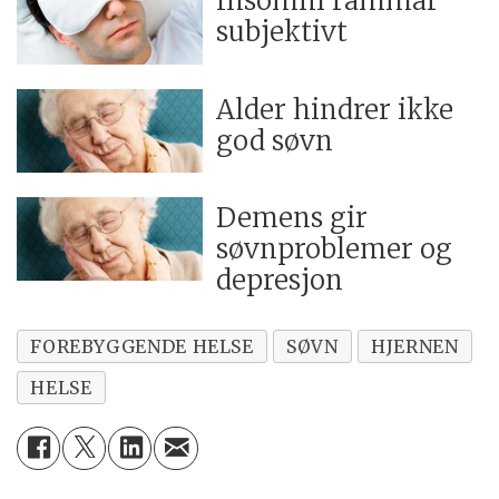
Insomni rammar
subjektivt
Alder hindrer ikke
god søvn
Demens gir
søvnproblemer og
depresjon
FOREBYGGENDE HELSE
SØVN
HJERNEN
HELSE