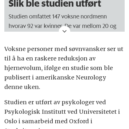
Slik ble studien utført
Studien omfattet 147 voksne nordmenn
hvorav 92 var kvinner. De var mellom 20 og
84 år, og gjennomsnittsalderen var 54 år.
Voksne personer med søvnvansker ser ut
Blant deltakerne ble 35 prosent definert
til å ha en raskere reduksjon av
med søvnproblemer. De oppfylte kriteriene
hjernevolum, ifølge en studie som ble
for dårlig søvnkvalitet ved å score 8,5
publisert i amerikanske Neurology
poeng i gjennomsnitt, av 20 oppnåelige
denne uken.
poeng.
Studien er utført av psykologer ved
Alle deltakerne ble hjerneskannet med MRI
Psykologisk Institutt ved Universitetet i
to ganger, med et mellomrom på i snitt 3,5
Oslo i samarbeid med Oxford i
år. De fant mer hjernesvinn hos personer