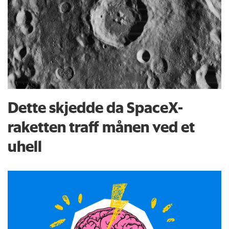
Dette skjedde da SpaceX-
raketten traff månen ved et
uhell