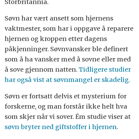
Storbritannia.
som oppga at de hadde søvnproblemer.
Søvn har vært ansett som hjernens
vaktmester, som har i oppgave å reparere
hjernen og kroppen etter dagens
påkjenninger. Søvnvansker ble definert
som å ha vansker med å sovne eller med
å sove gjennom natten.
Tidligere studier
har også vist at søvnmangel er skadelig.
Søvn er fortsatt delvis et mysterium for
forskerne, og man forstår ikke helt hva
som skjer når vi sover. Ém studie viser at
søvn bryter ned giftstoffer i hjernen
.