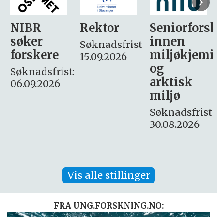
Rektor
Seniorforsker
Forskning.
innen
søker
Søknadsfrist:
miljøkjemi
nyhetsjour
15.09.2026
og
– fast
:
arktisk
Søknadsfrist:
miljø
16. august.
Søknadsfrist:
30.08.2026
Vis alle stillinger
FRA UNG.FORSKNING.NO: