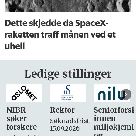
Dette skjedde da SpaceX-
raketten traff månen ved et
uhell
Ledige stillinger
Rektor
Seniorforsker
Forskning.
innen
søker
Søknadsfrist:
miljøkjemi
nyhetsjour
15.09.2026
og
– fast