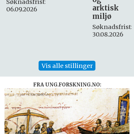
:
arktisk
Søknadsfrist:
miljø
16. august.
Søknadsfrist:
30.08.2026
Vis alle stillinger
FRA UNG.FORSKNING.NO: