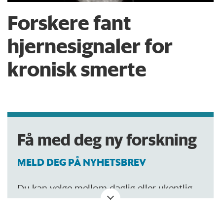
Forskere fant
hjernesignaler for
kronisk smerte
Få med deg ny forskning
MELD DEG PÅ NYHETSBREV
Du kan velge mellom daglig eller ukentlig
oppdatering.