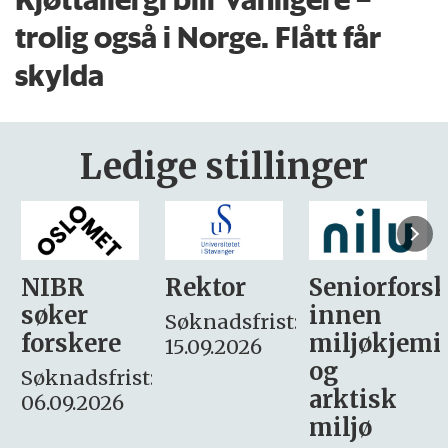
trolig også i Norge. Flått får
skylda
Ledige stillinger
Rektor
Seniorforsker
Forskning.
innen
søker
Søknadsfrist:
miljøkjemi
nyhetsjour
15.09.2026
og
– fast
:
arktisk
Søknadsfrist:
miljø
16. august.