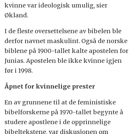
kvinne var ideologisk umulig, sier
19.april.
Økland.
I de fleste oversettelsene av bibelen ble
derfor navnet maskulint. Også de norske
biblene på 1900-tallet kalte apostelen for
Junias. Apostelen ble ikke kvinne igjen
før i 1998.
Åpnet for kvinnelige prester
En av grunnene til at de feministiske
bibelforskerne på 1970-tallet begynte å
studere apostlene i de opprinnelige
bibeltekstene, var diskusjonen om