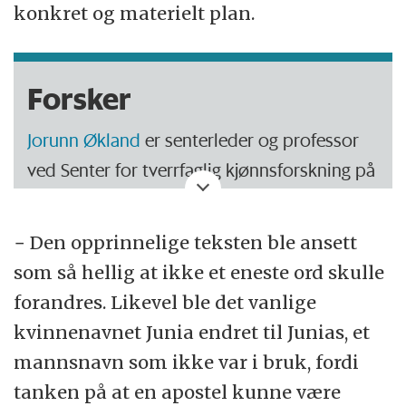
konkret og materielt plan.
Forsker
Jorunn Økland
er senterleder og professor
ved Senter for tverrfaglig kjønnsforskning på
Universitetet i Oslo.
− Den opprinnelige teksten ble ansett
Hun har ledet forskningsprosjektet
som så hellig at ikke et eneste ord skulle
«Canonicity, Gender and Critique: The
forandres. Likevel ble det vanlige
Hermeneutics of Feminism and Canon
kvinnenavnet Junia endret til Junias, et
Transformations» som er støttet av Norges
mannsnavn som ikke var i bruk, fordi
forskningsråds Program for kjønnsforskning.
tanken på at en apostel kunne være
Programmet har sin
avslutningskonferanse