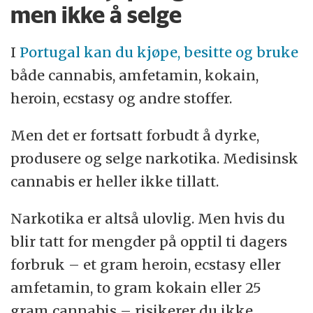
men ikke å selge
Å holde folk unna rettssystemet, særlig
fengslene
I
Portugal kan du kjøpe, besitte og bruke
Å skape en mer nyansert og avbalansert
både cannabis, amfetamin, kokain,
debatt om narkotika.
heroin, ecstasy og andre stoffer.
Alle tre målene er nådd, konstaterer
Men det er fortsatt forbudt å dyrke,
seniorforsker Caitlin Hughes.
produsere og selge narkotika. Medisinsk
cannabis er heller ikke tillatt.
Narkotika er altså ulovlig. Men hvis du
blir tatt for mengder på opptil ti dagers
forbruk – et gram heroin, ecstasy eller
amfetamin, to gram kokain eller 25
gram cannabis – risikerer du ikke