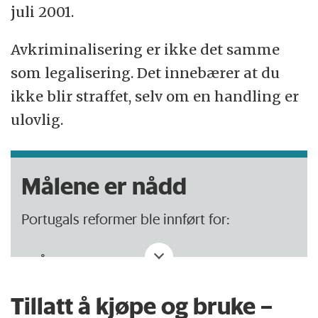
juli 2001.
Avkriminalisering er ikke det samme
som legalisering. Det innebærer at du
ikke blir straffet, selv om en handling er
ulovlig.
Målene er nådd
Portugals reformer ble innført for:
Å dempe problemer med
narkotikamisbruk og narkotikahandel,
Tillatt å kjøpe og bruke –
blant annet tilfeller av HIV og AIDS,