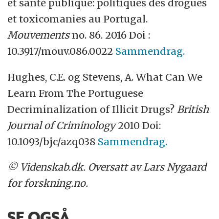
et santé publique: politiques des drogues
et toxicomanies au Portugal.
Mouvements
no. 86. 2016 Doi :
10.3917/mouv.086.0022
Sammendrag.
Hughes, C.E. og Stevens, A. What Can We
Learn From The Portuguese
Decriminalization of Illicit Drugs?
British
Journal of Criminology
2010 Doi:
10.1093/bjc/azq038
Sammendrag.
© Videnskab.dk. Oversatt av Lars Nygaard
for forskning.no.
SE OGSÅ