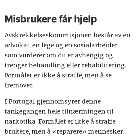
primært på grunn av bruk av heroin.
Misbrukere får hjelp
Tallet steg i 2012 og 2013 til 9000, fordi
kommisjonene når også brukes til personer
Avskrekkelseskommisjonen består av en
som ikke er avhengige.
advokat, en lege og en sosialarbeider
I 87 prosent av alle tilfeller ble saken
som vurderer om du er avhengig og
midlertidig opphevet – det vil si at
trenger behandling eller rehabilitering.
småbrukere risikerer en mer alvorlig prat om
Formålet er ikke å straffe, men å se
konsekvenser som behandling eller
fremover.
rehabilitering hvis de blir tatt igjen.
I Portugal gjennomsyrer denne
(Kilde: Dépénalisation en santé publique:
tankegangen hele tilnærmingen til
politiques des drogues et toxicomanies au
narkotika. Formålet er ikke å straffe
Portugal.
Mouvements 2016/2 (n° 86)
)
brukere, men å «reparere» mennesker.