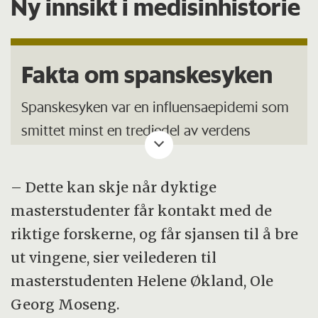
Ny innsikt i medisinhistorie
Fakta om spanskesyken
Spanskesyken var en influensaepidemi som
smittet minst en tredjedel av verdens
befolkning i perioden 1918-1920. Mellom 50
og 100 millioner, opp mot fem prosent av
– Dette kan skje når dyktige
verdens befolkning, ble så syke at de døde.
masterstudenter får kontakt med de
riktige forskerne, og får sjansen til å bre
Det døde altså flere mennesker av denne
ut vingene, sier veilederen til
influensaen som herjet for hundre år siden
masterstudenten Helene Økland, Ole
enn under første verdenskrig og andre
Georg Moseng.
verdenskrig samlet. Her i landet tok