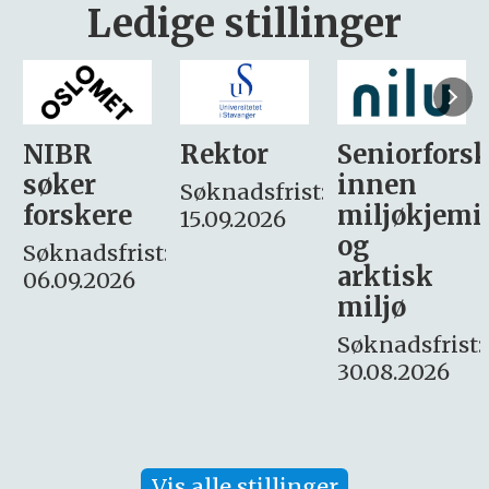
Ledige stillinger
Rektor
Seniorforsker
Forskning.
innen
søker
Søknadsfrist:
miljøkjemi
nyhetsjour
15.09.2026
og
– fast
:
arktisk
Søknadsfrist:
miljø
16. august.
Søknadsfrist:
30.08.2026
Vis alle stillinger