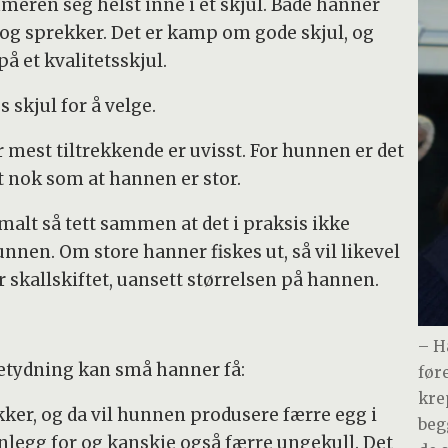
meren seg helst inne i et skjul. Både hanner
r og sprekker. Det er kamp om gode skjul, og
å et kvalitetsskjul.
kjul for å velge.
 mest tiltrekkende er uvisst. For hunnen er det
dt nok som at hannen er stor.
alt så tett sammen at det i praksis ikke
nnen. Om store hanner fiskes ut, så vil likevel
 skallskiftet, uansett størrelsen på hannen.
– H
etydning kan små hanner få:
før
kre
er, og da vil hunnen produsere færre egg i
beg
nlegg for og kanskje også færre ungekull. Det