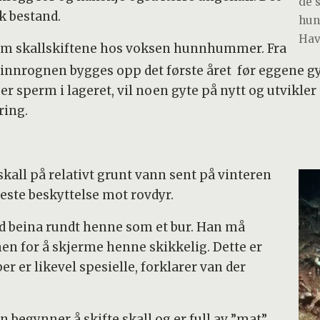
de 
ak bestand.
hun
Hav
llom skallskiftene hos voksen hunnhummer. Fra
er innrognen bygges opp det første året før eggene gy
 er sperm i lageret, vil noen gyte på nytt og utvikler
ring.
all på relativt grunt vann sent på vinteren
este beskyttelse mot rovdyr.
 beina rundt henne som et bur. Han må
n for å skjerme henne skikkelig. Dette er
r er likevel spesielle, forklarer van der
begynner å skifte skall og er full av ”mat”