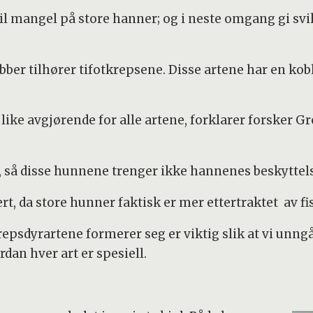
il mangel på store hanner; og i neste omgang gi svi
r tilhører tifotkrepsene. Disse artene har en kob
ike avgjørende for alle artene, forklarer forsker G
, så disse hunnene trenger ikke hannenes beskytt
t, da store hunner faktisk er mer ettertraktet av f
psdyrartene formerer seg er viktig slik at vi unngå
rdan hver art er spesiell.