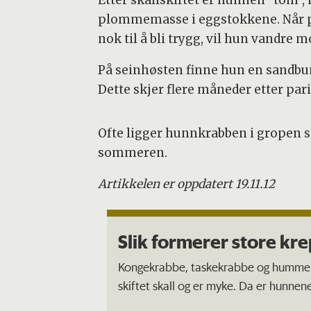
Etter skallskiftet er hunnen ”tom”
plommemasse i eggstokkene. Når p
nok til å bli trygg, vil hun vandre 
På seinhøsten finne hun en sandbun
Dette skjer flere måneder etter par
Ofte ligger hunnkrabben i gropen si
sommeren.
Artikkelen er oppdatert 19.11.12
Slik formerer store kre
Kongekrabbe, taskekrabbe og hummer 
skiftet skall og er myke. Da er hunnen