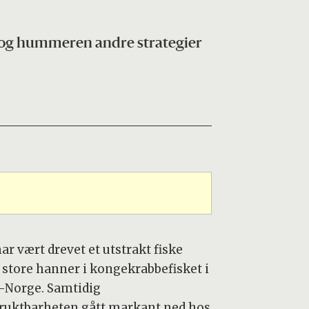
 og hummeren andre strategier
ar vært drevet et utstrakt fiske
r store hanner i kongekrabbefisket i
-Norge. Samtidig
fruktbarheten gått markant ned hos