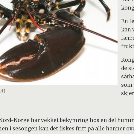
kong
En f
kan 
færr
fruk
Kong
de st
sårba
som 
et)
skjer
Nord-Norge har vekket bekymring hos en del hummer
 i sesongen kan det fiskes fritt på alle hanner ov