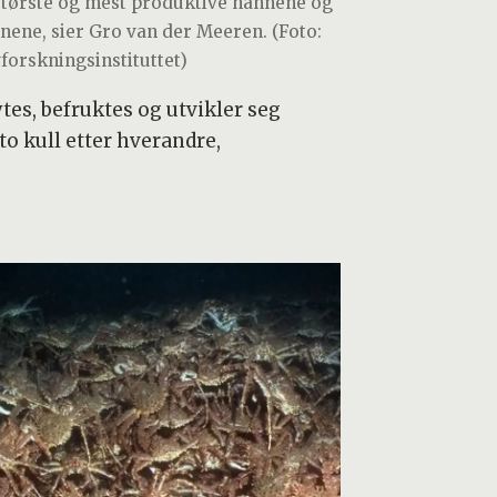
største og mest produktive hannene og
nene, sier Gro van der Meeren. (Foto:
forskningsinstituttet)
tes, befruktes og utvikler seg
 to kull etter hverandre,