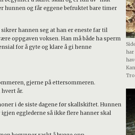
ter hunnen og får eggene befruktet bare timer
ikrer hannen seg at han er eneste far til
 være oppgaven voksen. Han må både ha sperm
Side
nsial for å gyte og klare å gi henne
har
hav
Kan
Tro
sommeren, gjerne på ettersommeren.
hvert år.
ner i de siste dagene før skallskiftet. Hunnen
r igjen egglederne så ikke flere hanner skal