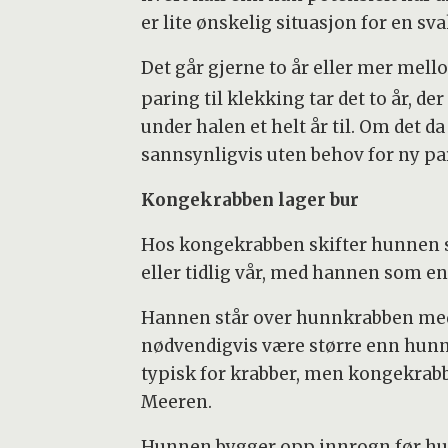
er lite ønskelig situasjon for en sv
Det går gjerne to år eller mer me
paring til klekking tar det to år, d
under halen et helt år til. Om det da
sannsynligvis uten behov for ny pa
Kongekrabben lager bur
Hos kongekrabben skifter hunnen sk
eller tidlig vår, med hannen som en
Hannen står over hunnkrabben med
nødvendigvis være større enn hunne
typisk for krabber, men kongekrabbe
Meeren.
Hunnen bygger opp innrogn før hun 