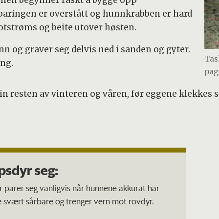
, men begynner raskt å bygge opp
aringen er overstått og hunnkrabben er hard
motstrøms og beite utover høsten.
n og graver seg delvis ned i sanden og gyter.
Tas
ing.
pag
n resten av vinteren og våren, før eggene klekkes se
psdyr seg:
parer seg vanligvis når hunnene akkurat har
e svært sårbare og trenger vern mot rovdyr.