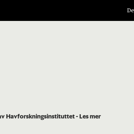
De
 av Havforskningsinstituttet
- Les mer