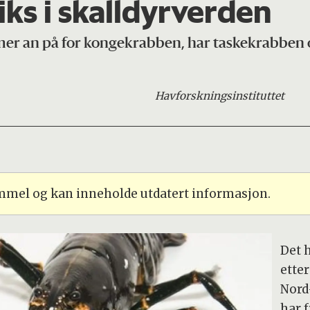
iks i skalldyrverden
mer an på for kongekrabben, har taskekrabben
Havforskningsinstituttet
ammel og kan inneholde utdatert informasjon.
Det h
ette
Nord
har 