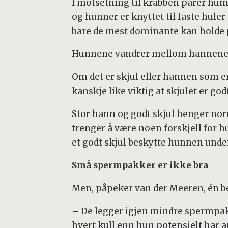
I motsetning til krabben parer hum
og hunner er knyttet til faste hule
bare de mest dominante kan holde p
Hunnene vandrer mellom hannenes s
Om det er skjul eller hannen som er
kanskje like viktig at skjulet er go
Stor hann og godt skjul henger norm
trenger å være noen forskjell for hu
et godt skjul beskytte hunnen under
Små spermpakker er ikke bra
Men, påpeker van der Meeren, én b
– De legger igjen mindre spermpakk
hvert kull enn hun potensielt har a